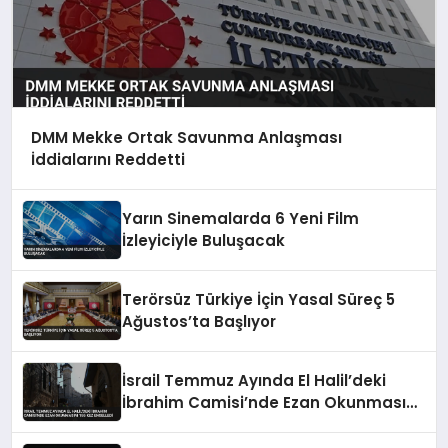
DMM Mekke Ortak Savunma Anlaşması
İddialarını Reddetti
Yarın Sinemalarda 6 Yeni Film
İzleyiciyle Buluşacak
Terörsüz Türkiye İçin Yasal Süreç 5
Ağustos’ta Başlıyor
İsrail Temmuz Ayında El Halil’deki
İbrahim Camisi’nde Ezan Okunmasını
155 Kez Engelledi