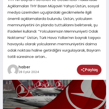
MAGAZIN
Açıklamaları THY Basın Müşaviri Yahya Üstün, sosyal
medya üzerinden uçuşlardaki gecikmelerle ilgili
SAĞLIK
önemli açıklamalarda bulundu. Üstün, yolcuların
memnuniyetini ön planda tuttuklarını belirterek, şu
TEKNOLOJI
ifadeleri kullandı: “Yolcularımızın Memnuniyeti Odak
Noktamız” Üstün, Türk Hava Yolları’nın bayrak taşıyıcı
havayolu olarak yolcularının memnuniyetini daima
odak noktası haline getirdiğini vurgulayarak, Bayram
tatili süresince artan…
haber
Paylaş
28 Eylül 2024