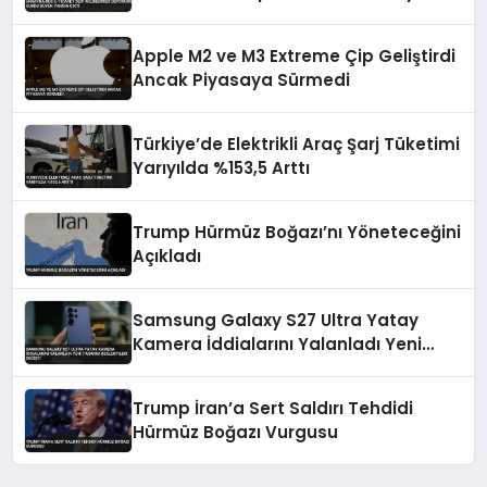
Yangın Çıktı
Apple M2 ve M3 Extreme Çip Geliştirdi
Ancak Piyasaya Sürmedi
Türkiye’de Elektrikli Araç Şarj Tüketimi
Yarıyılda %153,5 Arttı
Trump Hürmüz Boğazı’nı Yöneteceğini
Açıkladı
Samsung Galaxy S27 Ultra Yatay
Kamera İddialarını Yalanladı Yeni
Tasarım Beklentileri Değişti
Trump İran’a Sert Saldırı Tehdidi
Hürmüz Boğazı Vurgusu