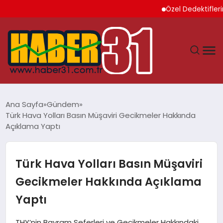
Özel Dedektiflerin Sun
ANASAYFA
Ana Sayfa
Gündem
Türk Hava Yolları Basın Müşaviri Gecikmeler Hakkında
HATAY
Açıklama Yaptı
YAŞAM
Türk Hava Yolları Basın Müşaviri
EKONOMI
Gecikmeler Hakkında Açıklama
Yaptı
GÜNDEM
THY’nin Bayram Seferleri ve Gecikmeler Hakkındaki