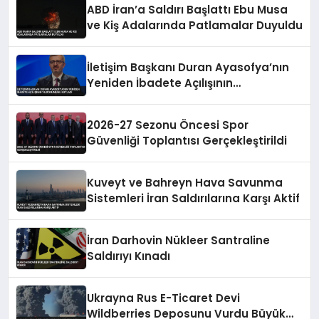
ABD İran’a Saldırı Başlattı Ebu Musa
ve Kiş Adalarında Patlamalar Duyuldu
İletişim Başkanı Duran Ayasofya’nın
Yeniden İbadete Açılışının
Yıldönümünü Kutladı
2026-27 Sezonu Öncesi Spor
Güvenliği Toplantısı Gerçekleştirildi
Kuveyt ve Bahreyn Hava Savunma
Sistemleri İran Saldırılarına Karşı Aktif
İran Darhovin Nükleer Santraline
Saldırıyı Kınadı
Ukrayna Rus E-Ticaret Devi
Wildberries Deposunu Vurdu Büyük