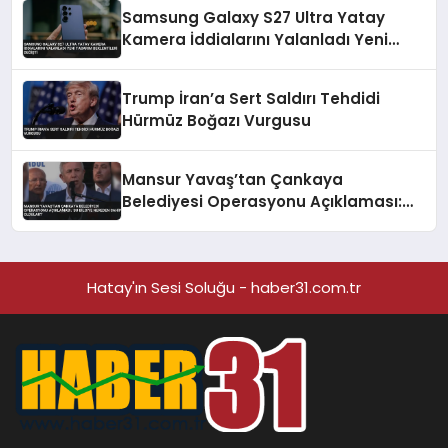
Samsung Galaxy S27 Ultra Yatay
Kamera İddialarını Yalanladı Yeni
Tasarım Beklentileri Değişti
Trump İran’a Sert Saldırı Tehdidi
Hürmüz Boğazı Vurgusu
Mansur Yavaş’tan Çankaya
Belediyesi Operasyonu Açıklaması:
‘Bu Bilgiye Nereden Sahip Oldular?’
Hatay'ın Sesi Soluğu - haber31.com.tr