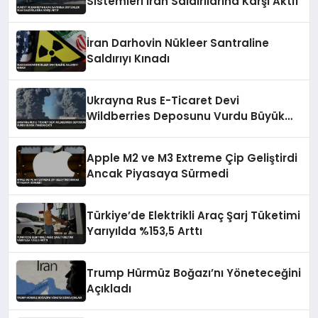
Sistemleri İran Saldırılarına Karşı Aktif
İran Darhovin Nükleer Santraline
Saldırıyı Kınadı
Ukrayna Rus E-Ticaret Devi
Wildberries Deposunu Vurdu Büyük
Yangın Çıktı
Apple M2 ve M3 Extreme Çip Geliştirdi
Ancak Piyasaya Sürmedi
Türkiye’de Elektrikli Araç Şarj Tüketimi
Yarıyılda %153,5 Arttı
Trump Hürmüz Boğazı’nı Yöneteceğini
Açıkladı