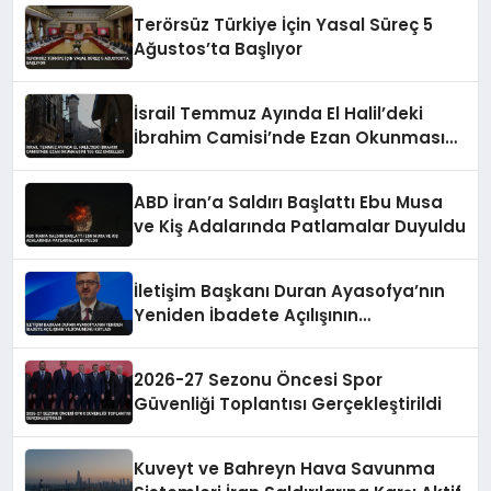
Terörsüz Türkiye İçin Yasal Süreç 5
Ağustos’ta Başlıyor
İsrail Temmuz Ayında El Halil’deki
İbrahim Camisi’nde Ezan Okunmasını
155 Kez Engelledi
ABD İran’a Saldırı Başlattı Ebu Musa
ve Kiş Adalarında Patlamalar Duyuldu
İletişim Başkanı Duran Ayasofya’nın
Yeniden İbadete Açılışının
Yıldönümünü Kutladı
2026-27 Sezonu Öncesi Spor
Güvenliği Toplantısı Gerçekleştirildi
Kuveyt ve Bahreyn Hava Savunma