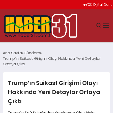
YOK Dijital Dönüşüm İçi
ANASAYFA
Ana Sayfa
Gündem
Trump’ın Suikast Girişimi Olayı Hakkında Yeni Detaylar
HATAY
Ortaya Çıktı
YAŞAM
Trump’ın Suikast Girişimi Olayı
EKONOMI
Hakkında Yeni Detaylar Ortaya
Çıktı
GÜNDEM
Trump’ın Sağ Kulağından Yaralanma Olayı Hala