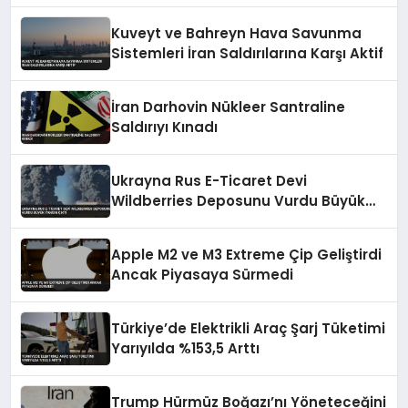
Kuveyt ve Bahreyn Hava Savunma
Sistemleri İran Saldırılarına Karşı Aktif
İran Darhovin Nükleer Santraline
Saldırıyı Kınadı
Ukrayna Rus E-Ticaret Devi
Wildberries Deposunu Vurdu Büyük
Yangın Çıktı
Apple M2 ve M3 Extreme Çip Geliştirdi
Ancak Piyasaya Sürmedi
Türkiye’de Elektrikli Araç Şarj Tüketimi
Yarıyılda %153,5 Arttı
Trump Hürmüz Boğazı’nı Yöneteceğini