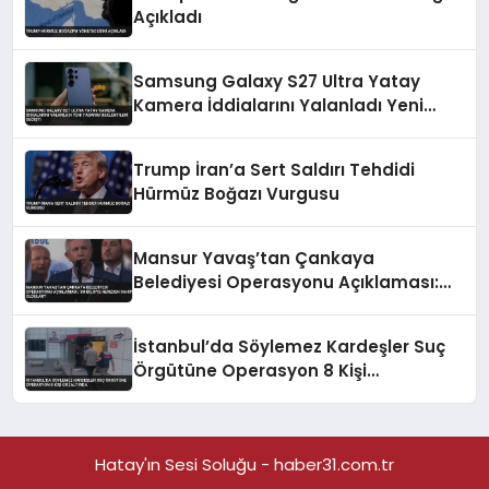
Açıkladı
Samsung Galaxy S27 Ultra Yatay
Kamera İddialarını Yalanladı Yeni
Tasarım Beklentileri Değişti
Trump İran’a Sert Saldırı Tehdidi
Hürmüz Boğazı Vurgusu
Mansur Yavaş’tan Çankaya
Belediyesi Operasyonu Açıklaması:
‘Bu Bilgiye Nereden Sahip Oldular?’
İstanbul’da Söylemez Kardeşler Suç
Örgütüne Operasyon 8 Kişi
Gözaltında
Hatay'ın Sesi Soluğu - haber31.com.tr