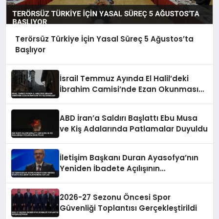
Terörsüz Türkiye İçin Yasal Süreç 5 Ağustos’ta
Başlıyor
İsrail Temmuz Ayında El Halil’deki
İbrahim Camisi’nde Ezan Okunmasını
155 Kez Engelledi
ABD İran’a Saldırı Başlattı Ebu Musa
ve Kiş Adalarında Patlamalar Duyuldu
İletişim Başkanı Duran Ayasofya’nın
Yeniden İbadete Açılışının
Yıldönümünü Kutladı
2026-27 Sezonu Öncesi Spor
Güvenliği Toplantısı Gerçekleştirildi