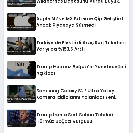
Wildberries Deposunu Vurdu Büyük
Yangın Çıktı
Apple M2 ve M3 Extreme Çip Geliştirdi
Ancak Piyasaya Sürmedi
Türkiye’de Elektrikli Araç Şarj Tüketimi
Yarıyılda %153,5 Arttı
Trump Hürmüz Boğazı’nı Yöneteceğini
Açıkladı
Samsung Galaxy S27 Ultra Yatay
Kamera İddialarını Yalanladı Yeni
Tasarım Beklentileri Değişti
Trump İran’a Sert Saldırı Tehdidi
Hürmüz Boğazı Vurgusu