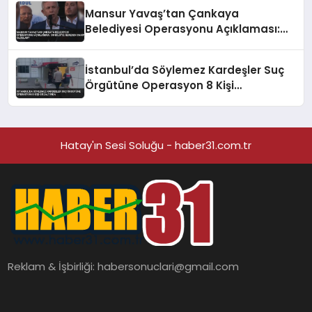
Mansur Yavaş’tan Çankaya
Belediyesi Operasyonu Açıklaması:
‘Bu Bilgiye Nereden Sahip Oldular?’
İstanbul’da Söylemez Kardeşler Suç
Örgütüne Operasyon 8 Kişi
Gözaltında
Hatay'ın Sesi Soluğu - haber31.com.tr
Reklam & İşbirliği:
habersonuclari@gmail.com