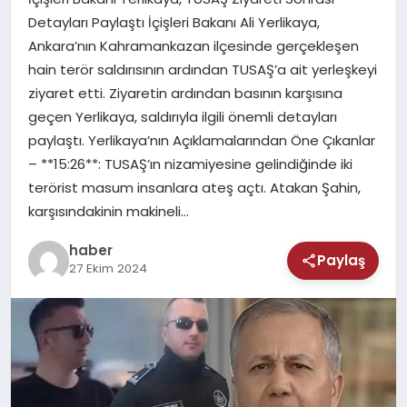
MAGAZIN
Detayları Paylaştı İçişleri Bakanı Ali Yerlikaya,
Ankara’nın Kahramankazan ilçesinde gerçekleşen
SAĞLIK
hain terör saldırısının ardından TUSAŞ’a ait yerleşkeyi
ziyaret etti. Ziyaretin ardından basının karşısına
TEKNOLOJI
geçen Yerlikaya, saldırıyla ilgili önemli detayları
paylaştı. Yerlikaya’nın Açıklamalarından Öne Çıkanlar
– **15:26**: TUSAŞ’ın nizamiyesine gelindiğinde iki
terörist masum insanlara ateş açtı. Atakan Şahin,
karşısındakinin makineli…
haber
Paylaş
27 Ekim 2024