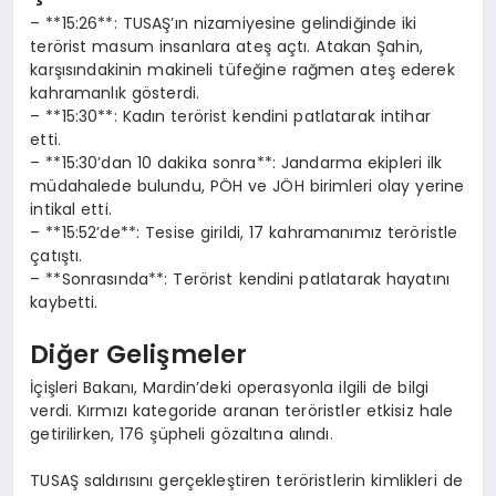
– **15:26**: TUSAŞ’ın nizamiyesine gelindiğinde iki
terörist masum insanlara ateş açtı. Atakan Şahin,
karşısındakinin makineli tüfeğine rağmen ateş ederek
kahramanlık gösterdi.
– **15:30**: Kadın terörist kendini patlatarak intihar
etti.
– **15:30’dan 10 dakika sonra**: Jandarma ekipleri ilk
müdahalede bulundu, PÖH ve JÖH birimleri olay yerine
intikal etti.
– **15:52’de**: Tesise girildi, 17 kahramanımız teröristle
çatıştı.
– **Sonrasında**: Terörist kendini patlatarak hayatını
kaybetti.
Diğer Gelişmeler
İçişleri Bakanı, Mardin’deki operasyonla ilgili de bilgi
verdi. Kırmızı kategoride aranan teröristler etkisiz hale
getirilirken, 176 şüpheli gözaltına alındı.
TUSAŞ saldırısını gerçekleştiren teröristlerin kimlikleri de