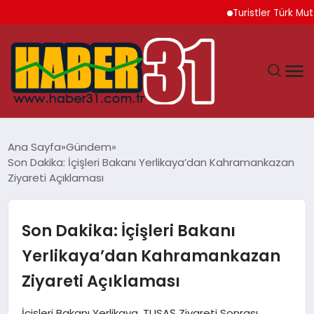
Turistler Türk Mutfağı
ANASAYFA
Ana Sayfa
Gündem
Son Dakika: İçişleri Bakanı Yerlikaya’dan Kahramankazan
HATAY
Ziyareti Açıklaması
YAŞAM
Son Dakika: İçişleri Bakanı
EKONOMI
Yerlikaya’dan Kahramankazan
Ziyareti Açıklaması
GÜNDEM
İçişleri Bakanı Yerlikaya, TUSAŞ Ziyareti Sonrası