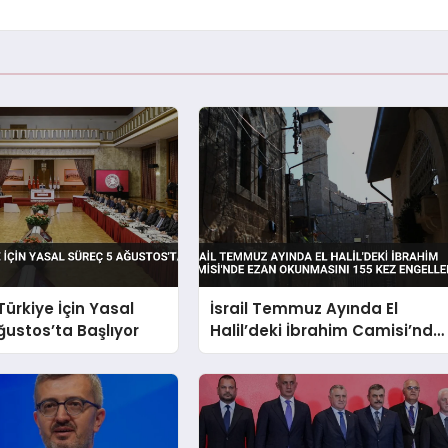
Türkiye İçin Yasal
İsrail Temmuz Ayında El
ğustos’ta Başlıyor
Halil’deki İbrahim Camisi’nde
Ezan Okunmasını 155 Kez
Engelledi