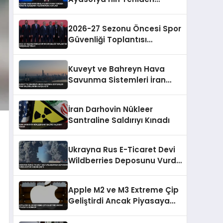
İbadete Açılışının
Yıldönümünü Kutladı
2026-27 Sezonu Öncesi Spor
Güvenliği Toplantısı
Gerçekleştirildi
Kuveyt ve Bahreyn Hava
Savunma Sistemleri İran
Saldırılarına Karşı Aktif
İran Darhovin Nükleer
Santraline Saldırıyı Kınadı
Ukrayna Rus E-Ticaret Devi
Wildberries Deposunu Vurdu
Büyük Yangın Çıktı
Apple M2 ve M3 Extreme Çip
Geliştirdi Ancak Piyasaya
Sürmedi