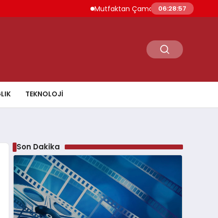
Mutfaktan Çamaşır Odasına Evin Ritmini K
06:28:58
LIK
TEKNOLOJI
Son Dakika