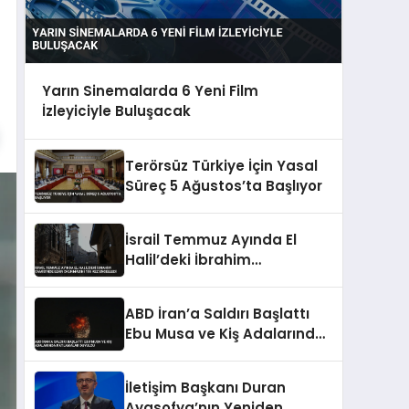
Yarın Sinemalarda 6 Yeni Film
İzleyiciyle Buluşacak
Terörsüz Türkiye İçin Yasal
Süreç 5 Ağustos’ta Başlıyor
İsrail Temmuz Ayında El
Halil’deki İbrahim
Camisi’nde Ezan
Okunmasını 155 Kez
ABD İran’a Saldırı Başlattı
Engelledi
Ebu Musa ve Kiş Adalarında
Patlamalar Duyuldu
İletişim Başkanı Duran
Ayasofya’nın Yeniden