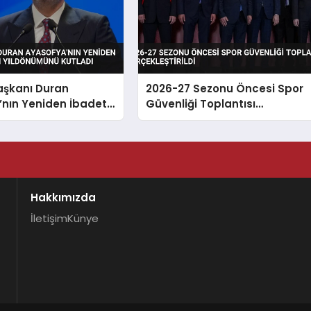
Başkanı Duran
2026-27 Sezonu Öncesi Spor
’nın Yeniden İbadete
Güvenliği Toplantısı
n Yıldönümünü Kutladı
Gerçekleştirildi
Hakkımızda
İletişim
Künye