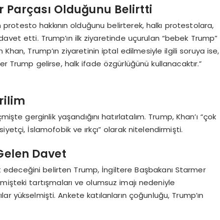
r Parçası Olduğunu Belirtti
n protesto hakkının olduğunu belirterek, halkı protestolara,
davet etti. Trump’ın ilk ziyaretinde uçurulan “bebek Trump”
Khan, Trump’ın ziyaretinin iptal edilmesiyle ilgili soruya ise,
er Trump gelirse, halk ifade özgürlüğünü kullanacaktır.”
rilim
işte gerginlik yaşandığını hatırlatalım. Trump, Khan’ı “çok
yetçi, İslamofobik ve ırkçı” olarak nitelendirmişti.
 Gelen Davet
ret edeceğini belirten Trump, İngiltere Başbakanı Starmer
mişteki tartışmaları ve olumsuz imajı nedeniyle
ğrılar yükselmişti. Ankete katılanların çoğunluğu, Trump’ın