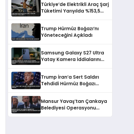
Türkiye’de Elektrikli Araç Şarj
Tüketimi Yarıyılda %153,5
Arttı
Trump Hürmüz Boğazı’nı
Yöneteceğini Açıkladı
Samsung Galaxy S27 Ultra
Yatay Kamera İddialarını
Yalanladı Yeni Tasarım
Beklentileri Değişti
Trump İran’a Sert Saldırı
Tehdidi Hürmüz Boğazı
Vurgusu
Mansur Yavaş’tan Çankaya
Belediyesi Operasyonu
Açıklaması: ‘Bu Bilgiye
Nereden Sahip Oldular?’