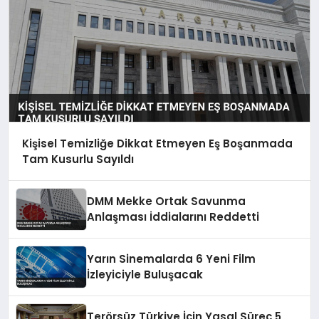
Kişisel Temizliğe Dikkat Etmeyen Eş Boşanmada
Tam Kusurlu Sayıldı
DMM Mekke Ortak Savunma
Anlaşması İddialarını Reddetti
Yarın Sinemalarda 6 Yeni Film
İzleyiciyle Buluşacak
Terörsüz Türkiye İçin Yasal Süreç 5