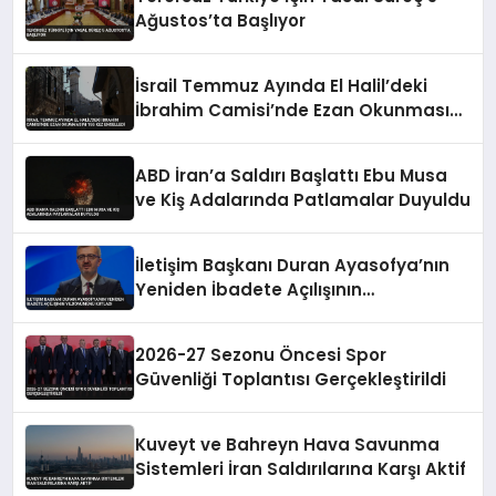
Ağustos’ta Başlıyor
İsrail Temmuz Ayında El Halil’deki
İbrahim Camisi’nde Ezan Okunmasını
155 Kez Engelledi
ABD İran’a Saldırı Başlattı Ebu Musa
ve Kiş Adalarında Patlamalar Duyuldu
İletişim Başkanı Duran Ayasofya’nın
Yeniden İbadete Açılışının
Yıldönümünü Kutladı
2026-27 Sezonu Öncesi Spor
Güvenliği Toplantısı Gerçekleştirildi
Kuveyt ve Bahreyn Hava Savunma
Sistemleri İran Saldırılarına Karşı Aktif