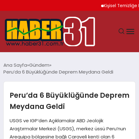
Kişisel Temizliğe Dik
ANASAYFA
Ana Sayfa
Gündem
Peru’da 6 Büyüklüğünde Deprem Meydana Geldi
HATAY
YAŞAM
Peru’da 6 Büyüklüğünde Deprem
Meydana Geldi
EKONOMI
USGS ve IGP’den Açıklamalar ABD Jeolojik
GÜNDEM
Araştırmalar Merkezi (USGS), merkez üssü Peru’nun
Arequipa bölgesine bağlı Caraveli kenti olan 6