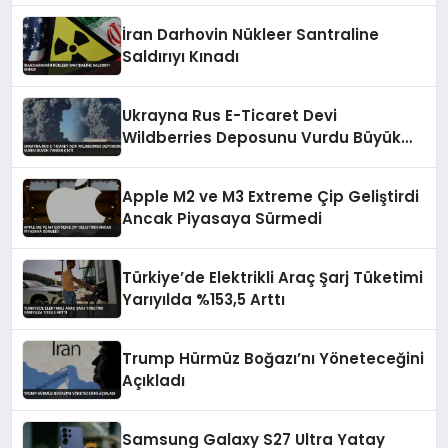
İran Darhovin Nükleer Santraline
Saldırıyı Kınadı
Ukrayna Rus E-Ticaret Devi
Wildberries Deposunu Vurdu Büyük
Yangın Çıktı
Apple M2 ve M3 Extreme Çip Geliştirdi
Ancak Piyasaya Sürmedi
Türkiye’de Elektrikli Araç Şarj Tüketimi
Yarıyılda %153,5 Arttı
Trump Hürmüz Boğazı’nı Yöneteceğini
Açıkladı
Samsung Galaxy S27 Ultra Yatay