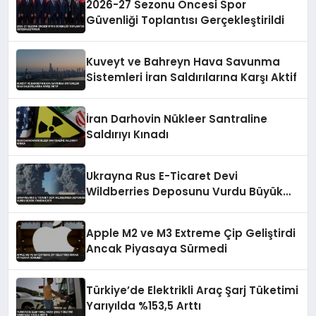
2026-27 Sezonu Öncesi Spor
Güvenliği Toplantısı Gerçekleştirildi
Kuveyt ve Bahreyn Hava Savunma
Sistemleri İran Saldırılarına Karşı Aktif
İran Darhovin Nükleer Santraline
Saldırıyı Kınadı
Ukrayna Rus E-Ticaret Devi
Wildberries Deposunu Vurdu Büyük
Yangın Çıktı
Apple M2 ve M3 Extreme Çip Geliştirdi
Ancak Piyasaya Sürmedi
Türkiye’de Elektrikli Araç Şarj Tüketimi
Yarıyılda %153,5 Arttı