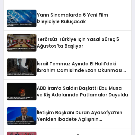
Yarın Sinemalarda 6 Yeni Film
İzleyiciyle Buluşacak
Terörsüz Türkiye İçin Yasal Süreç 5
Ağustos’ta Başlıyor
İsrail Temmuz Ayında El Halil’deki
İbrahim Camisi’nde Ezan Okunmasını
155 Kez Engelledi
ABD İran’a Saldırı Başlattı Ebu Musa
ve Kiş Adalarında Patlamalar Duyuldu
İletişim Başkanı Duran Ayasofya’nın
Yeniden İbadete Açılışının
Yıldönümünü Kutladı