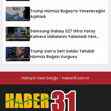
Trump Hürmüz Boğazı’nı Yöneteceğini
Açıkladı
Samsung Galaxy S27 Ultra Yatay
Kamera İddialarını Yalanladı Yeni
Tasarım Beklentileri Değişti
Trump İran’a Sert Saldırı Tehdidi
Hürmüz Boğazı Vurgusu
Hatay'ın Sesi Soluğu - haber31.com.tr