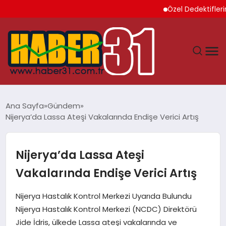
Özel Dedektiflerin Sun
ANASAYFA
Ana Sayfa
Gündem
Nijerya’da Lassa Ateşi Vakalarında Endişe Verici Artış
HATAY
YAŞAM
Nijerya’da Lassa Ateşi
Vakalarında Endişe Verici Artış
EKONOMI
Nijerya Hastalık Kontrol Merkezi Uyarıda Bulundu
GÜNDEM
Nijerya Hastalık Kontrol Merkezi (NCDC) Direktörü
Jide İdris, ülkede Lassa ateşi vakalarında ve