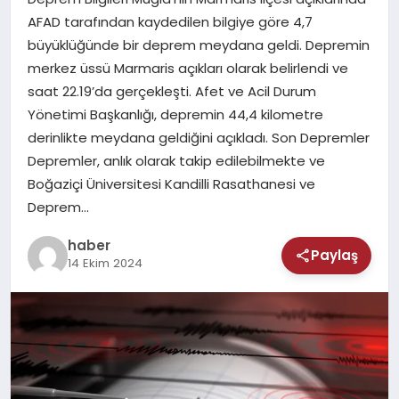
MAGAZIN
AFAD tarafından kaydedilen bilgiye göre 4,7
büyüklüğünde bir deprem meydana geldi. Depremin
SAĞLIK
merkez üssü Marmaris açıkları olarak belirlendi ve
saat 22.19’da gerçekleşti. Afet ve Acil Durum
TEKNOLOJI
Yönetimi Başkanlığı, depremin 44,4 kilometre
derinlikte meydana geldiğini açıkladı. Son Depremler
Depremler, anlık olarak takip edilebilmekte ve
Boğaziçi Üniversitesi Kandilli Rasathanesi ve
Deprem…
haber
Paylaş
14 Ekim 2024