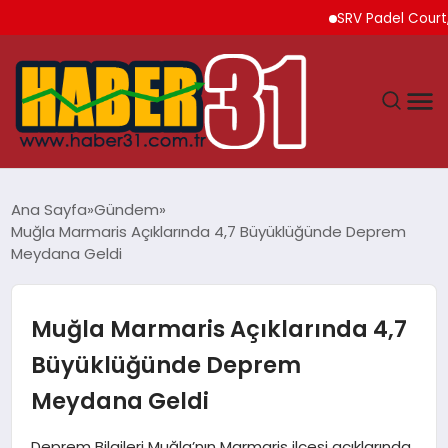
SRV Padel Court, 24 Ü
ANASAYFA
Ana Sayfa
Gündem
Muğla Marmaris Açıklarında 4,7 Büyüklüğünde Deprem
HATAY
Meydana Geldi
YAŞAM
Muğla Marmaris Açıklarında 4,7
EKONOMI
Büyüklüğünde Deprem
Meydana Geldi
GÜNDEM
Deprem Bilgileri Muğla’nın Marmaris ilçesi açıklarında