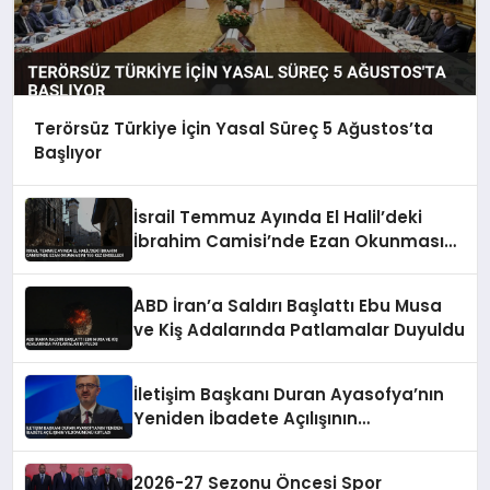
Terörsüz Türkiye İçin Yasal Süreç 5 Ağustos’ta
Başlıyor
İsrail Temmuz Ayında El Halil’deki
İbrahim Camisi’nde Ezan Okunmasını
155 Kez Engelledi
ABD İran’a Saldırı Başlattı Ebu Musa
ve Kiş Adalarında Patlamalar Duyuldu
İletişim Başkanı Duran Ayasofya’nın
Yeniden İbadete Açılışının
Yıldönümünü Kutladı
2026-27 Sezonu Öncesi Spor