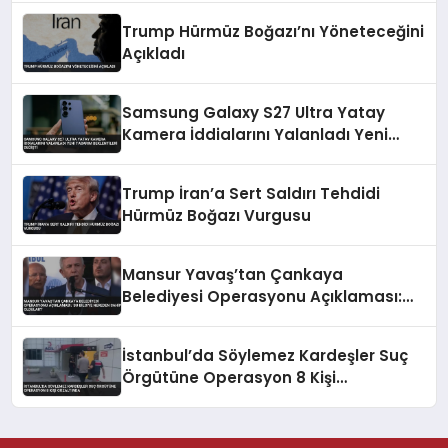
Trump Hürmüz Boğazı’nı Yöneteceğini
Açıkladı
Samsung Galaxy S27 Ultra Yatay
Kamera İddialarını Yalanladı Yeni
Tasarım Beklentileri Değişti
Trump İran’a Sert Saldırı Tehdidi
Hürmüz Boğazı Vurgusu
Mansur Yavaş’tan Çankaya
Belediyesi Operasyonu Açıklaması:
‘Bu Bilgiye Nereden Sahip Oldular?’
İstanbul’da Söylemez Kardeşler Suç
Örgütüne Operasyon 8 Kişi
Gözaltında