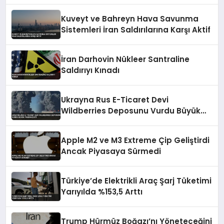
Kuveyt ve Bahreyn Hava Savunma
Sistemleri İran Saldırılarına Karşı Aktif
İran Darhovin Nükleer Santraline
Saldırıyı Kınadı
Ukrayna Rus E-Ticaret Devi
Wildberries Deposunu Vurdu Büyük
Yangın Çıktı
Apple M2 ve M3 Extreme Çip Geliştirdi
Ancak Piyasaya Sürmedi
Türkiye’de Elektrikli Araç Şarj Tüketimi
Yarıyılda %153,5 Arttı
Trump Hürmüz Boğazı’nı Yöneteceğini