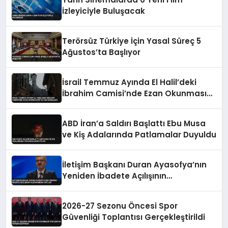
İzleyiciyle Buluşacak
Terörsüz Türkiye İçin Yasal Süreç 5
Ağustos’ta Başlıyor
İsrail Temmuz Ayında El Halil’deki
İbrahim Camisi’nde Ezan Okunmasını
155 Kez Engelledi
ABD İran’a Saldırı Başlattı Ebu Musa
ve Kiş Adalarında Patlamalar Duyuldu
İletişim Başkanı Duran Ayasofya’nın
Yeniden İbadete Açılışının
Yıldönümünü Kutladı
2026-27 Sezonu Öncesi Spor
Güvenliği Toplantısı Gerçekleştirildi