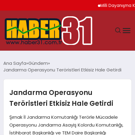
Milli Dayanışma Kanun 
ANASAYFA
Ana Sayfa
Gündem
Jandarma Operasyonu Teröristleri Etkisiz Hale Getirdi
HATAY
YAŞAM
Jandarma Operasyonu
Teröristleri Etkisiz Hale Getirdi
EKONOMI
Şırnak İl Jandarma Komutanlığı Terörle Mücadele
GÜNDEM
Operasyonu Jandarma Asayiş Kolordu Komutanlığı,
İstihbarat Başkanlığı ve TEM Daire Başkanlığı