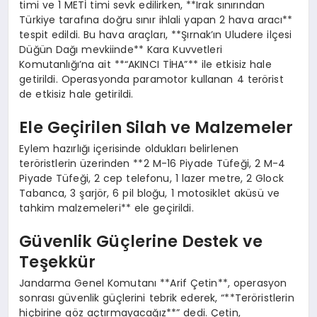
timi ve 1 METİ timi sevk edilirken, **Irak sınırından
Türkiye tarafına doğru sınır ihlali yapan 2 hava aracı**
tespit edildi. Bu hava araçları, **Şırnak’ın Uludere ilçesi
Düğün Dağı mevkiinde** Kara Kuvvetleri
Komutanlığı’na ait **“AKINCI TİHA”** ile etkisiz hale
getirildi. Operasyonda paramotor kullanan 4 terörist
de etkisiz hale getirildi.
Ele Geçirilen Silah ve Malzemeler
Eylem hazırlığı içerisinde oldukları belirlenen
teröristlerin üzerinden **2 M-16 Piyade Tüfeği, 2 M-4
Piyade Tüfeği, 2 cep telefonu, 1 lazer metre, 2 Glock
Tabanca, 3 şarjör, 6 pil bloğu, 1 motosiklet aküsü ve
tahkim malzemeleri** ele geçirildi.
Güvenlik Güçlerine Destek ve
Teşekkür
Jandarma Genel Komutanı **Arif Çetin**, operasyon
sonrası güvenlik güçlerini tebrik ederek, “**Teröristlerin
hiçbirine göz açtırmayacağız**” dedi. Çetin,