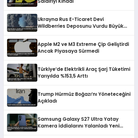
Saldırıyı Kınadı
Ukrayna Rus E-Ticaret Devi
Wildberries Deposunu Vurdu Büyük
Yangın Çıktı
Apple M2 ve M3 Extreme Çip Geliştirdi
Ancak Piyasaya Sürmedi
Türkiye’de Elektrikli Araç Şarj Tüketimi
Yarıyılda %153,5 Arttı
Trump Hürmüz Boğazı’nı Yöneteceğini
Açıkladı
Samsung Galaxy S27 Ultra Yatay
Kamera İddialarını Yalanladı Yeni
Tasarım Beklentileri Değişti