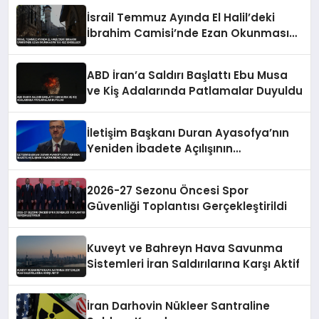
İsrail Temmuz Ayında El Halil’deki
İbrahim Camisi’nde Ezan Okunmasını
155 Kez Engelledi
ABD İran’a Saldırı Başlattı Ebu Musa
ve Kiş Adalarında Patlamalar Duyuldu
İletişim Başkanı Duran Ayasofya’nın
Yeniden İbadete Açılışının
Yıldönümünü Kutladı
2026-27 Sezonu Öncesi Spor
Güvenliği Toplantısı Gerçekleştirildi
Kuveyt ve Bahreyn Hava Savunma
Sistemleri İran Saldırılarına Karşı Aktif
İran Darhovin Nükleer Santraline