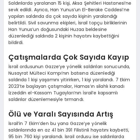
Saldırılarda yaralanan 15 kişi, Aksa Şehitleri Hastanesi’ne
sevk edildi. Ayrıca, Han Yunus’un El-Berake Caddesi’ne
yapılan saldırıda da çok sayıda kişinin yaralandığı
belirtildi. Sivil savunma ekipleri, İsrail topçu birliklerinin
Han Yunus’un doğusundaki Huzaa beldesine
düzenlediği saldırıda 2 kişinin hayatını kaybettiğini
bildirdi.
Çatışmalarda Çok Sayıda Kayıp
İsrail ordusunun Gazze’ye yönelik saldırıları sonucunda,
Nusayrat Mülteci Kampı’nın batısına düzenlediği
saldırıda 1 kişi yaşamını yitirirken, 1 kişi yaralandı. 7 Ekim
2023’te başlayan çatışmalar, Hamas’ın silahlı kanadı
İzzeddin el-Kassam Tugayları’nın İsrail’e kapsamlı
saldırılar düzenlemesiyle tırmandı.
Ölü ve Yaralı Sayısında Artış
İsrail’in 7 Ekim’den bu yana Gazze’ye yönelik
saldırılarında en az 41 bin 391 Filistinli hayatını kaybetti,
95 bin 760 kişi yaralandı. İsrail ordusu ise saldırılarda