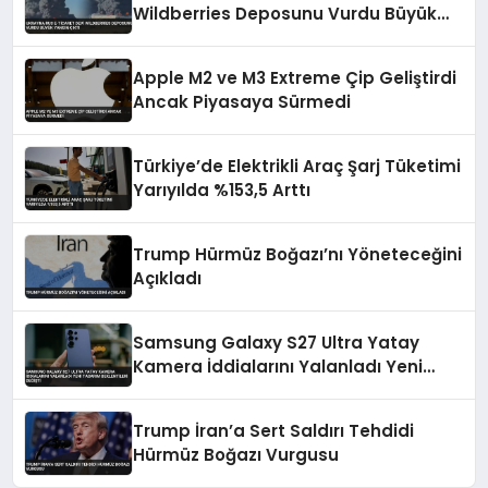
Wildberries Deposunu Vurdu Büyük
Yangın Çıktı
Apple M2 ve M3 Extreme Çip Geliştirdi
Ancak Piyasaya Sürmedi
Türkiye’de Elektrikli Araç Şarj Tüketimi
Yarıyılda %153,5 Arttı
Trump Hürmüz Boğazı’nı Yöneteceğini
Açıkladı
Samsung Galaxy S27 Ultra Yatay
Kamera İddialarını Yalanladı Yeni
Tasarım Beklentileri Değişti
Trump İran’a Sert Saldırı Tehdidi
Hürmüz Boğazı Vurgusu