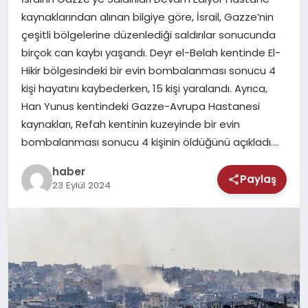
MAGAZIN
kaynaklarından alınan bilgiye göre, İsrail, Gazze’nin
çeşitli bölgelerine düzenlediği saldırılar sonucunda
SAĞLIK
birçok can kaybı yaşandı. Deyr el-Belah kentinde El-
Hikir bölgesindeki bir evin bombalanması sonucu 4
TEKNOLOJI
kişi hayatını kaybederken, 15 kişi yaralandı. Ayrıca,
Han Yunus kentindeki Gazze-Avrupa Hastanesi
kaynakları, Refah kentinin kuzeyinde bir evin
bombalanması sonucu 4 kişinin öldüğünü açıkladı….
haber
Paylaş
23 Eylül 2024