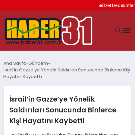
Özel Dedektiflerin Su
ANASAYFA
Ana Sayfa
Gündem
İsrail’in Gazze’ye Yönelik Saldırıları Sonucunda Binlerce Kişi
HATAY
Hayatını Kaybetti
YAŞAM
İsrail’in Gazze’ye Yönelik
EKONOMI
Saldırıları Sonucunda Binlerce
Kişi Hayatını Kaybetti
GÜNDEM
İsrail’in Gazze’ye Saldırıları Devam Ediyor Hastane