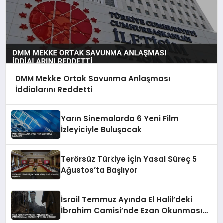
DMM Mekke Ortak Savunma Anlaşması
İddialarını Reddetti
Yarın Sinemalarda 6 Yeni Film
İzleyiciyle Buluşacak
Terörsüz Türkiye İçin Yasal Süreç 5
Ağustos’ta Başlıyor
İsrail Temmuz Ayında El Halil’deki
İbrahim Camisi’nde Ezan Okunmasını
155 Kez Engelledi