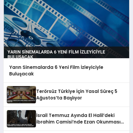
Yarın Sinemalarda 6 Yeni Film İzleyiciyle
Buluşacak
Terörsüz Türkiye İçin Yasal Süreç 5
Ağustos’ta Başlıyor
İsrail Temmuz Ayında El Halil’deki
İbrahim Camisi’nde Ezan Okunmasını
155 Kez Engelledi