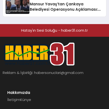
Mansur Yavaş’tan Çankaya
Belediyesi Operasyonu Açıklaması:
‘Bu Bilgiye Nereden Sahip Oldular?’
Hatay'ın Sesi Soluğu - haber31.com.tr
Reklam & İşbirliği:
habersonuclari@gmail.com
Hakkımızda
İletişim
Künye