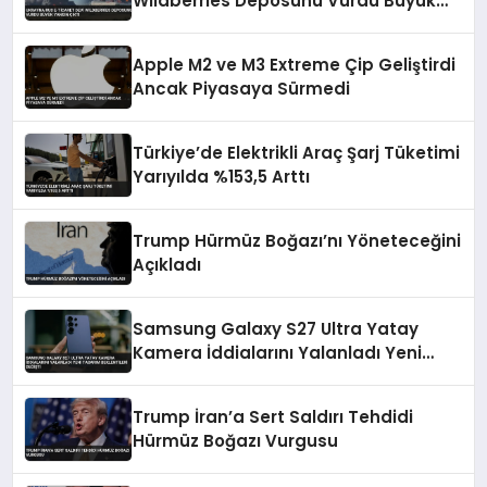
Wildberries Deposunu Vurdu Büyük
Yangın Çıktı
Apple M2 ve M3 Extreme Çip Geliştirdi
Ancak Piyasaya Sürmedi
Türkiye’de Elektrikli Araç Şarj Tüketimi
Yarıyılda %153,5 Arttı
Trump Hürmüz Boğazı’nı Yöneteceğini
Açıkladı
Samsung Galaxy S27 Ultra Yatay
Kamera İddialarını Yalanladı Yeni
Tasarım Beklentileri Değişti
Trump İran’a Sert Saldırı Tehdidi
Hürmüz Boğazı Vurgusu