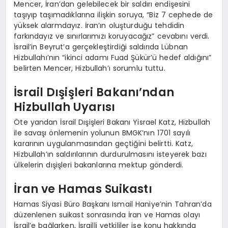
Mencer, İran’dan gelebilecek bir saldırı endişesini
taşıyıp taşımadıklarına ilişkin soruya, “Biz 7 cephede de
yüksek alarmdayız. İran’ın oluşturduğu tehdidin
farkındayız ve sınırlarımızı koruyacağız” cevabını verdi.
İsrail’in Beyrut’a gerçekleştirdiği saldırıda Lübnan
Hizbullahı’nın “ikinci adamı Fuad Şükür’ü hedef aldığını”
belirten Mencer, Hizbullah’ı sorumlu tuttu.
İsrail Dışişleri Bakanı’ndan
Hizbullah Uyarısı
Öte yandan İsrail Dışişleri Bakanı Yisrael Katz, Hizbullah
ile savaşı önlemenin yolunun BMGK’nın 1701 sayılı
kararının uygulanmasından geçtiğini belirtti. Katz,
Hizbullah’ın saldırılarının durdurulmasını isteyerek bazı
ülkelerin dışişleri bakanlarına mektup gönderdi.
İran ve Hamas Suikastı
Hamas Siyasi Büro Başkanı Ismail Haniye’nin Tahran’da
düzenlenen suikast sonrasında İran ve Hamas olayı
İsrail’e bağlarken, İsrailli yetkililer ise konu hakkında