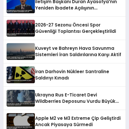
İletişim Başkanı Duran Ayasofya’nın
Yeniden İbadete Açılışının
Yıldönümünü Kutladı
2026-27 Sezonu Öncesi Spor
Güvenliği Toplantısı Gerçekleştirildi
Kuveyt ve Bahreyn Hava Savunma
Sistemleri İran Saldırılarına Karşı Aktif
İran Darhovin Nükleer Santraline
Saldırıyı Kınadı
Ukrayna Rus E-Ticaret Devi
Wildberries Deposunu Vurdu Büyük
Yangın Çıktı
Apple M2 ve M3 Extreme Çip Geliştirdi
Ancak Piyasaya Sürmedi