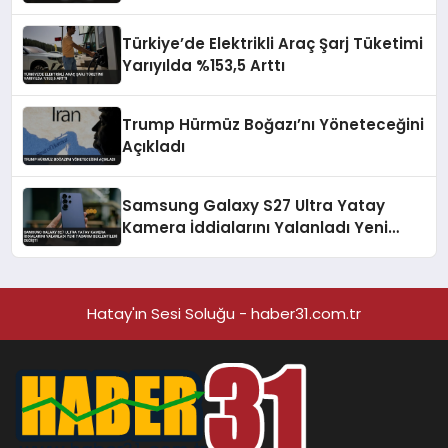
Türkiye’de Elektrikli Araç Şarj Tüketimi
Yarıyılda %153,5 Arttı
Trump Hürmüz Boğazı’nı Yöneteceğini
Açıkladı
Samsung Galaxy S27 Ultra Yatay
Kamera İddialarını Yalanladı Yeni
Tasarım Beklentileri Değişti
Hatay'ın Sesi Soluğu - haber31.com.tr