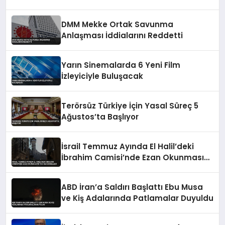
DMM Mekke Ortak Savunma
Anlaşması İddialarını Reddetti
Yarın Sinemalarda 6 Yeni Film
İzleyiciyle Buluşacak
Terörsüz Türkiye İçin Yasal Süreç 5
Ağustos’ta Başlıyor
İsrail Temmuz Ayında El Halil’deki
İbrahim Camisi’nde Ezan Okunmasını
155 Kez Engelledi
ABD İran’a Saldırı Başlattı Ebu Musa
ve Kiş Adalarında Patlamalar Duyuldu