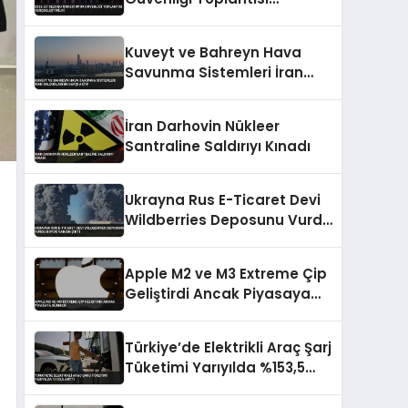
Gerçekleştirildi
Kuveyt ve Bahreyn Hava
Savunma Sistemleri İran
Saldırılarına Karşı Aktif
İran Darhovin Nükleer
Santraline Saldırıyı Kınadı
Ukrayna Rus E-Ticaret Devi
Wildberries Deposunu Vurdu
Büyük Yangın Çıktı
Apple M2 ve M3 Extreme Çip
Geliştirdi Ancak Piyasaya
Sürmedi
Türkiye’de Elektrikli Araç Şarj
Tüketimi Yarıyılda %153,5
Arttı