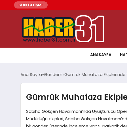
SON GELİŞME
ANASAYFA
HA
Ana Sayfa
Gündem
Gümrük Muhafaza Ekiplerinde
Gümrük Muhafaza Ekiple
Sabiha Gökçen Havalimanı’nda Uyuşturucu Opera
Müdürlüğü ekipleri, Sabiha Gökçen Havalimanı’n
bir gönderi üzerinde inceleme yaptı. Narkotik de