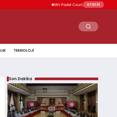
SRV Padel Court, 24 Ülkeye İhracat Yapa
07:01:14
LIK
TEKNOLOJI
Son Dakika