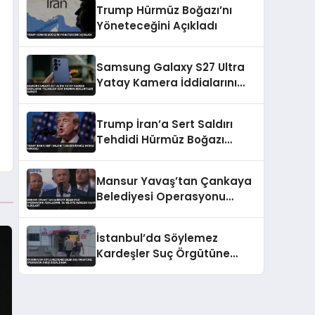
Trump Hürmüz Boğazı’nı
Yöneteceğini Açıkladı
Samsung Galaxy S27 Ultra
Yatay Kamera İddialarını
Yalanladı Yeni Tasarım
Beklentileri Değişti
Trump İran’a Sert Saldırı
Tehdidi Hürmüz Boğazı
Vurgusu
Mansur Yavaş’tan Çankaya
Belediyesi Operasyonu
Açıklaması: ‘Bu Bilgiye
Nereden Sahip Oldular?’
İstanbul’da Söylemez
Kardeşler Suç Örgütüne
Operasyon 8 Kişi Gözaltında