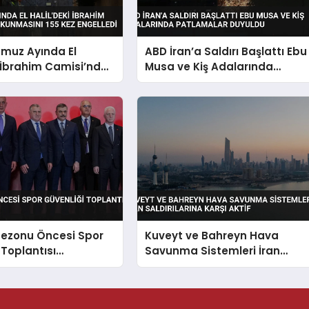
mmuz Ayında El
ABD İran’a Saldırı Başlattı Ebu
i İbrahim Camisi’nde
Musa ve Kiş Adalarında
nmasını 155 Kez
Patlamalar Duyuldu
Sezonu Öncesi Spor
Kuveyt ve Bahreyn Hava
 Toplantısı
Savunma Sistemleri İran
irildi
Saldırılarına Karşı Aktif