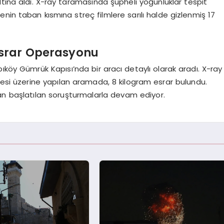
 altına aldı. X-ray taramasında şüpheli yoğunluklar tespit
nin taban kısmına streç filmlere sarılı halde gizlenmiş 17
srar Operasyonu
ıköy Gümrük Kapısı’nda bir aracı detaylı olarak aradı. X-ray
esi üzerine yapılan aramada, 8 kilogram esrar bulundu.
n başlatılan soruşturmalarla devam ediyor.