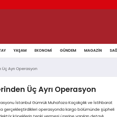
TAY
YAŞAM
EKONOMI
GÜNDEM
MAGAZIN
SAĞ
n Üç Ayrı Operasyon
rinden Üç Ayrı Operasyon
syonu İstanbul Gümrük Muhafaza Kaçakçılık ve İstihbarat
da gerçekleştirdikleri operasyonda kargo bölümünde şüpheli
dektör köpeklerin tepki vermesi üzerine yapılan detaylı