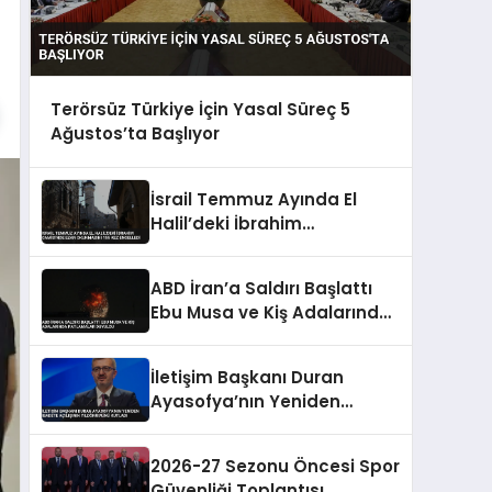
Terörsüz Türkiye İçin Yasal Süreç 5
Ağustos’ta Başlıyor
İsrail Temmuz Ayında El
Halil’deki İbrahim
Camisi’nde Ezan
Okunmasını 155 Kez
ABD İran’a Saldırı Başlattı
Engelledi
Ebu Musa ve Kiş Adalarında
Patlamalar Duyuldu
İletişim Başkanı Duran
Ayasofya’nın Yeniden
İbadete Açılışının
Yıldönümünü Kutladı
2026-27 Sezonu Öncesi Spor
Güvenliği Toplantısı