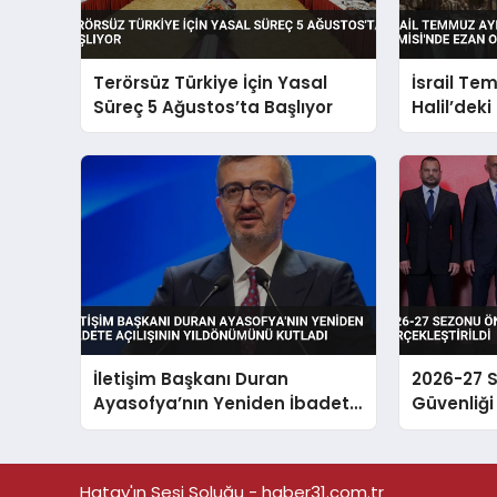
Terörsüz Türkiye İçin Yasal
İsrail Te
Süreç 5 Ağustos’ta Başlıyor
Halil’dek
Ezan Oku
Engelledi
İletişim Başkanı Duran
2026-27 
Ayasofya’nın Yeniden İbadete
Güvenliği
Açılışının Yıldönümünü Kutladı
Gerçekleşt
Hatay'ın Sesi Soluğu - haber31.com.tr