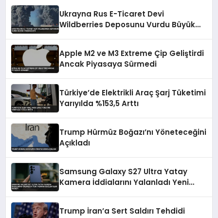
Ukrayna Rus E-Ticaret Devi
Wildberries Deposunu Vurdu Büyük
Yangın Çıktı
Apple M2 ve M3 Extreme Çip Geliştirdi
Ancak Piyasaya Sürmedi
Türkiye’de Elektrikli Araç Şarj Tüketimi
Yarıyılda %153,5 Arttı
Trump Hürmüz Boğazı’nı Yöneteceğini
Açıkladı
Samsung Galaxy S27 Ultra Yatay
Kamera İddialarını Yalanladı Yeni
Tasarım Beklentileri Değişti
Trump İran’a Sert Saldırı Tehdidi