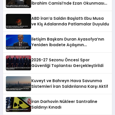
İbrahim Camisi’nde Ezan Okunmasını
155 Kez Engelledi
ABD İran’a Saldırı Başlattı Ebu Musa
ve Kiş Adalarında Patlamalar Duyuldu
İletişim Başkanı Duran Ayasofya’nın
Yeniden İbadete Açılışının
Yıldönümünü Kutladı
2026-27 Sezonu Öncesi Spor
Güvenliği Toplantısı Gerçekleştirildi
Kuveyt ve Bahreyn Hava Savunma
Sistemleri İran Saldırılarına Karşı Aktif
İran Darhovin Nükleer Santraline
Saldırıyı Kınadı