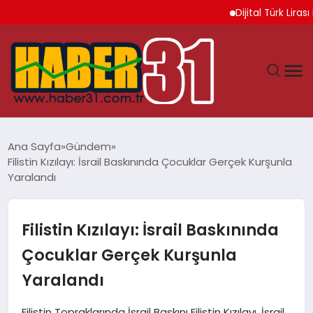
Dijital Türk Lirası Pr
ANASAYFA
Ana Sayfa
Gündem
Filistin Kızılayı: İsrail Baskınında Çocuklar Gerçek Kurşunla
HATAY
Yaralandı
YAŞAM
Filistin Kızılayı: İsrail Baskınında
EKONOMI
Çocuklar Gerçek Kurşunla
Yaralandı
GÜNDEM
Filistin Topraklarında İsrail Baskını Filistin Kızılayı, İsrail