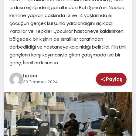
MAGAZIN
ordusu eşliğinde işgal altındaki Batı Şeria’nın Nablus
kentine yapılan baskında 13 ve 14 yaşlarında iki
SAĞLIK
çocuğun gerçek kurşunla yaralandığını açıkladı.
Yaralılar ve Tepkiler Çocuklar hastaneye kaldırılırken,
TEKNOLOJI
bölgedeki bir kişinin de İsrailliler tarafından
darbedildiği ve hastaneye kaldırıldığı belirtildi. Filistinli
gençlerin karşı koymasıyla çıkan çatışmada ise bir
genç, İsrail ordusunun…
haber
Paylaş
30 Temmuz 2024