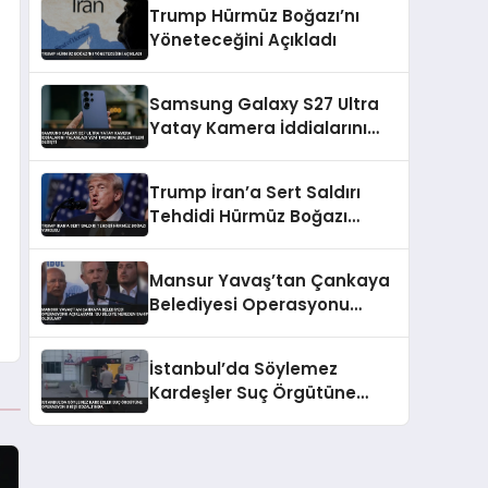
Trump Hürmüz Boğazı’nı
Yöneteceğini Açıkladı
Samsung Galaxy S27 Ultra
Yatay Kamera İddialarını
Yalanladı Yeni Tasarım
Beklentileri Değişti
Trump İran’a Sert Saldırı
Tehdidi Hürmüz Boğazı
Vurgusu
Mansur Yavaş’tan Çankaya
Belediyesi Operasyonu
Açıklaması: ‘Bu Bilgiye
Nereden Sahip Oldular?’
İstanbul’da Söylemez
Kardeşler Suç Örgütüne
Operasyon 8 Kişi Gözaltında