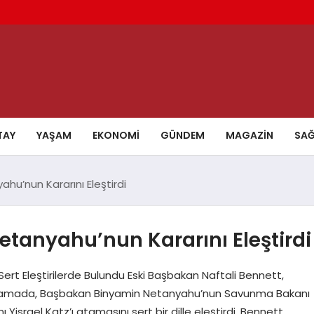
TAY
YAŞAM
EKONOMI
GÜNDEM
MAGAZIN
SAĞ
hu’nun Kararını Eleştirdi
tanyahu’nun Kararını Eleştirdi
t Eleştirilerde Bulundu Eski Başbakan Naftali Bennett,
klamada, Başbakan Binyamin Netanyahu’nun Savunma Bakanı
 Yisrael Katz’ı atamasını sert bir dille eleştirdi. Bennett,