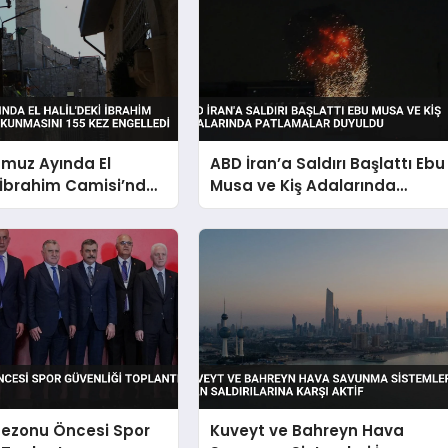
mmuz Ayında El
ABD İran’a Saldırı Başlattı Ebu
i İbrahim Camisi’nde
Musa ve Kiş Adalarında
nmasını 155 Kez
Patlamalar Duyuldu
Sezonu Öncesi Spor
Kuveyt ve Bahreyn Hava