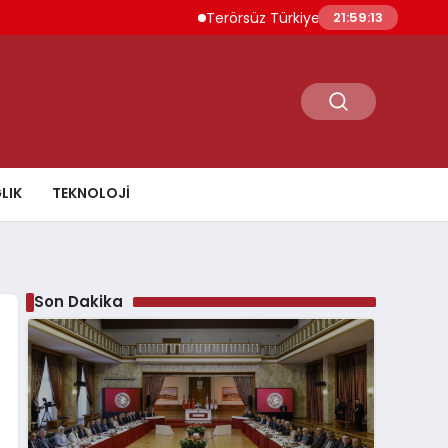
Terörsüz Türkiye İçin Yasal Süreç 5 Ağusto
21:59:14
LIK
TEKNOLOJI
Son Dakika