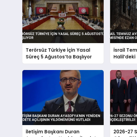
Terörsüz Türkiye İçin Yasal
İsrail Te
Süreç 5 Ağustos’ta Başlıyor
Halil’dek
Ezan Oku
Engelledi
İletişim Başkanı Duran
2026-27 