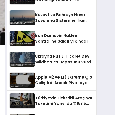
Gerçekleştirildi
Kuveyt ve Bahreyn Hava
Savunma Sistemleri İran
Saldırılarına Karşı Aktif
İran Darhovin Nükleer
Santraline Saldırıyı Kınadı
Ukrayna Rus E-Ticaret Devi
Wildberries Deposunu Vurdu
Büyük Yangın Çıktı
Apple M2 ve M3 Extreme Çip
Geliştirdi Ancak Piyasaya
Sürmedi
Türkiye’de Elektrikli Araç Şarj
Tüketimi Yarıyılda %153,5
Arttı