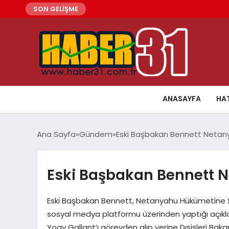
SON GELİŞME
ANASAYFA
HA
Ana Sayfa
Gündem
Eski Başbakan Bennett Netanya
Eski Başbakan Bennett Ne
Eski Başbakan Bennett, Netanyahu Hükümetine Ser
sosyal medya platformu üzerinden yaptığı açı
Yoav Gallant’ı görevden alıp yerine Dışişleri Bakanı