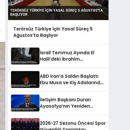
Terörsüz Türkiye İçin Yasal Süreç 5
Ağustos’ta Başlıyor
İsrail Temmuz Ayında El
Halil’deki İbrahim
Camisi’nde Ezan
Okunmasını 155 Kez
ABD İran’a Saldırı Başlattı
Engelledi
Ebu Musa ve Kiş Adalarında
Patlamalar Duyuldu
İletişim Başkanı Duran
Ayasofya’nın Yeniden
İbadete Açılışının
Yıldönümünü Kutladı
2026-27 Sezonu Öncesi Spor
Güvenliği Toplantısı