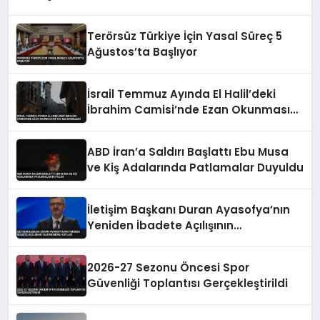
Terörsüz Türkiye İçin Yasal Süreç 5
Ağustos’ta Başlıyor
İsrail Temmuz Ayında El Halil’deki
İbrahim Camisi’nde Ezan Okunmasını
155 Kez Engelledi
ABD İran’a Saldırı Başlattı Ebu Musa
ve Kiş Adalarında Patlamalar Duyuldu
İletişim Başkanı Duran Ayasofya’nın
Yeniden İbadete Açılışının
Yıldönümünü Kutladı
2026-27 Sezonu Öncesi Spor
Güvenliği Toplantısı Gerçekleştirildi