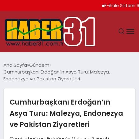
E-ihale Sistemi 6 Ayda
ANASAYFA
Ana Sayfa
Gündem
Cumhurbaşkanı Erdoğan’ın Asya Turu: Malezya,
HATAY
Endonezya ve Pakistan Ziyaretleri
YAŞAM
Cumhurbaşkanı Erdoğan’ın
EKONOMI
Asya Turu: Malezya, Endonezya
ve Pakistan Ziyaretleri
GÜNDEM
Cumhurbaşkanı Erdoğan’ın Malezya Ziyareti