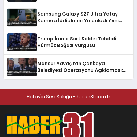
Samsung Galaxy S27 Ultra Yatay
Kamera İddialarını Yalanladı Yeni
Tasarım Beklentileri Değişti
Trump İran’a Sert Saldırı Tehdidi
Hürmüz Boğazı Vurgusu
Mansur Yavaş’tan Çankaya
Belediyesi Operasyonu Açıklaması:
‘Bu Bilgiye Nereden Sahip Oldular?’
Hatay'ın Sesi Soluğu - haber31.com.tr