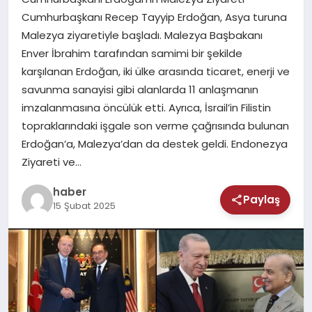
MAGAZIN
Cumhurbaşkanı Recep Tayyip Erdoğan, Asya turuna
Malezya ziyaretiyle başladı. Malezya Başbakanı
SAĞLIK
Enver İbrahim tarafından samimi bir şekilde
karşılanan Erdoğan, iki ülke arasında ticaret, enerji ve
TEKNOLOJI
savunma sanayisi gibi alanlarda 11 anlaşmanın
imzalanmasına öncülük etti. Ayrıca, İsrail’in Filistin
topraklarındaki işgale son verme çağrısında bulunan
Erdoğan’a, Malezya’dan da destek geldi. Endonezya
Ziyareti ve…
haber
Paylaş
15 Şubat 2025