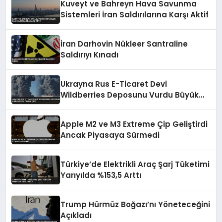
Kuveyt ve Bahreyn Hava Savunma
Sistemleri İran Saldırılarına Karşı Aktif
İran Darhovin Nükleer Santraline
Saldırıyı Kınadı
Ukrayna Rus E-Ticaret Devi
Wildberries Deposunu Vurdu Büyük
Yangın Çıktı
Apple M2 ve M3 Extreme Çip Geliştirdi
Ancak Piyasaya Sürmedi
Türkiye’de Elektrikli Araç Şarj Tüketimi
Yarıyılda %153,5 Arttı
Trump Hürmüz Boğazı’nı Yöneteceğini
Açıkladı