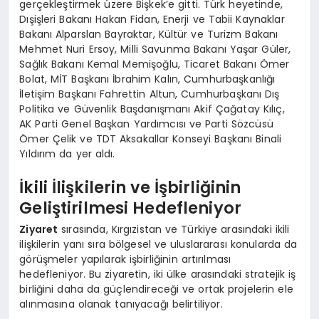
gerçekleştirmek üzere Bişkek’e gitti. Türk heyetinde,
Dışişleri Bakanı Hakan Fidan, Enerji ve Tabii Kaynaklar
Bakanı Alparslan Bayraktar, Kültür ve Turizm Bakanı
Mehmet Nuri Ersoy, Milli Savunma Bakanı Yaşar Güler,
Sağlık Bakanı Kemal Memişoğlu, Ticaret Bakanı Ömer
Bolat, MİT Başkanı İbrahim Kalın, Cumhurbaşkanlığı
İletişim Başkanı Fahrettin Altun, Cumhurbaşkanı Dış
Politika ve Güvenlik Başdanışmanı Akif Çağatay Kılıç,
AK Parti Genel Başkan Yardımcısı ve Parti Sözcüsü
Ömer Çelik ve TDT Aksakallar Konseyi Başkanı Binali
Yıldırım da yer aldı.
İkili İlişkilerin ve İşbirliğinin
Geliştirilmesi Hedefleniyor
Ziyaret
sırasında, Kırgızistan ve Türkiye arasındaki ikili
ilişkilerin yanı sıra bölgesel ve uluslararası konularda da
görüşmeler yapılarak işbirliğinin artırılması
hedefleniyor. Bu ziyaretin, iki ülke arasındaki stratejik iş
birliğini daha da güçlendireceği ve ortak projelerin ele
alınmasına olanak tanıyacağı belirtiliyor.