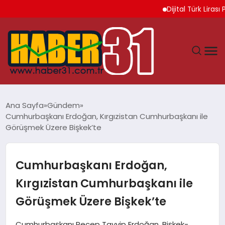
Dijital Türk Lirası Pro
ANASAYFA
Ana Sayfa
Gündem
Cumhurbaşkanı Erdoğan, Kırgızistan Cumhurbaşkanı ile
HATAY
Görüşmek Üzere Bişkek’te
YAŞAM
Cumhurbaşkanı Erdoğan,
EKONOMI
Kırgızistan Cumhurbaşkanı ile
Görüşmek Üzere Bişkek’te
GÜNDEM
Cumhurbaşkanı Recep Tayyip Erdoğan, Bişkek-