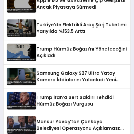
Apple M2 ve M3 Extreme Çip Geliştirdi
Ancak Piyasaya Sürmedi
Türkiye’de Elektrikli Araç Şarj Tüketimi
Yarıyılda %153,5 Arttı
Trump Hürmüz Boğazı’nı Yöneteceğini
Açıkladı
Samsung Galaxy S27 Ultra Yatay
Kamera İddialarını Yalanladı Yeni
Tasarım Beklentileri Değişti
Trump İran’a Sert Saldırı Tehdidi
Hürmüz Boğazı Vurgusu
Mansur Yavaş’tan Çankaya
Belediyesi Operasyonu Açıklaması: