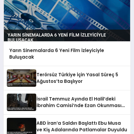
Yarın Sinemalarda 6 Yeni Film İzleyiciyle
Buluşacak
Terörsüz Türkiye İçin Yasal Süreç 5
Ağustos’ta Başlıyor
İsrail Temmuz Ayında El Halil’deki
İbrahim Camisi’nde Ezan Okunmasını
155 Kez Engelledi
ABD İran’a Saldırı Başlattı Ebu Musa
ve Kiş Adalarında Patlamalar Duyuldu