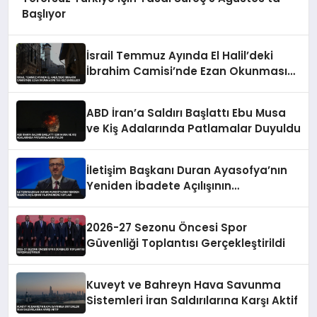
Başlıyor
İsrail Temmuz Ayında El Halil’deki
İbrahim Camisi’nde Ezan Okunmasını
155 Kez Engelledi
ABD İran’a Saldırı Başlattı Ebu Musa
ve Kiş Adalarında Patlamalar Duyuldu
İletişim Başkanı Duran Ayasofya’nın
Yeniden İbadete Açılışının
Yıldönümünü Kutladı
2026-27 Sezonu Öncesi Spor
Güvenliği Toplantısı Gerçekleştirildi
Kuveyt ve Bahreyn Hava Savunma
Sistemleri İran Saldırılarına Karşı Aktif