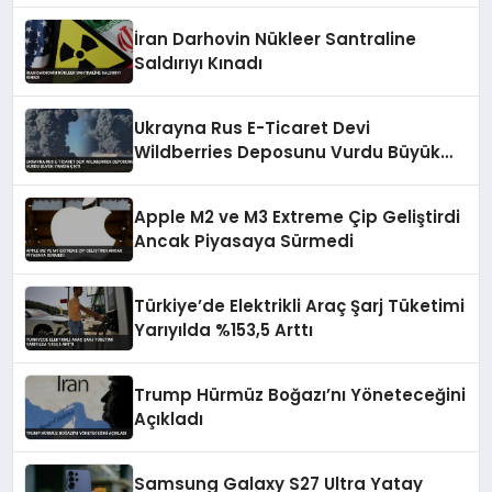
İran Darhovin Nükleer Santraline
Saldırıyı Kınadı
Ukrayna Rus E-Ticaret Devi
Wildberries Deposunu Vurdu Büyük
Yangın Çıktı
Apple M2 ve M3 Extreme Çip Geliştirdi
Ancak Piyasaya Sürmedi
Türkiye’de Elektrikli Araç Şarj Tüketimi
Yarıyılda %153,5 Arttı
Trump Hürmüz Boğazı’nı Yöneteceğini
Açıkladı
Samsung Galaxy S27 Ultra Yatay