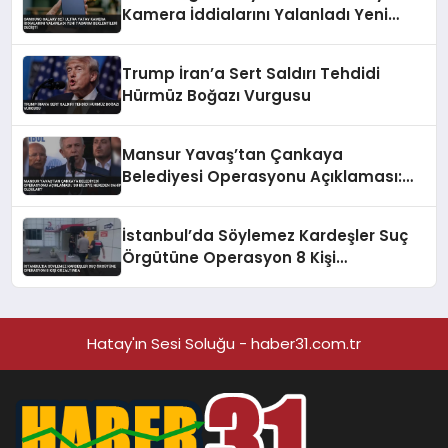
Kamera İddialarını Yalanladı Yeni
Tasarım Beklentileri Değişti
Trump İran’a Sert Saldırı Tehdidi
Hürmüz Boğazı Vurgusu
Mansur Yavaş’tan Çankaya
Belediyesi Operasyonu Açıklaması:
‘Bu Bilgiye Nereden Sahip Oldular?’
İstanbul’da Söylemez Kardeşler Suç
Örgütüne Operasyon 8 Kişi
Gözaltında
Hatay'ın Sesi Soluğu - haber31.com.tr