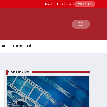
Dijital Türk Lirası Projesi Başvuru Değerle
20:35:27
LIK
TEKNOLOJI
Son Dakika