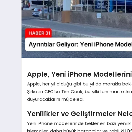
Apple, Yeni iPhone Modelleri
Apple, her yıl olduğu gibi bu yıl da merakla be
Şirketin CEO’su Tim Cook, bu yılki lansman etki
duyuracaklarını müjdeledi.
Yenilikler ve Geliştirmeler Ne
Yeni iPhone modellerinde beklenen bazı yenilikl
işlemciler, daha büyük bataryalar ve tabii ki
iO