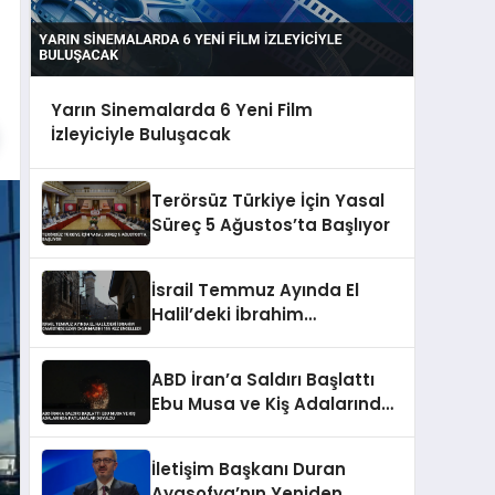
Yarın Sinemalarda 6 Yeni Film
İzleyiciyle Buluşacak
Terörsüz Türkiye İçin Yasal
Süreç 5 Ağustos’ta Başlıyor
İsrail Temmuz Ayında El
Halil’deki İbrahim
Camisi’nde Ezan
Okunmasını 155 Kez
ABD İran’a Saldırı Başlattı
Engelledi
Ebu Musa ve Kiş Adalarında
Patlamalar Duyuldu
İletişim Başkanı Duran
Ayasofya’nın Yeniden