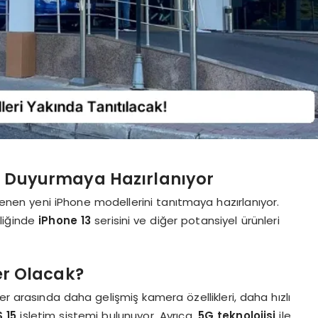
ni Duyurmaya Hazırlanıyor
klenen yeni iPhone modellerini tanıtmaya hazırlanıyor.
nliğinde
iPhone 13
serisini ve diğer potansiyel ürünleri
ler Olacak?
er arasında daha gelişmiş kamera özellikleri, daha hızlı
S 15
işletim sistemi bulunuyor. Ayrıca,
5G teknolojisi
ile