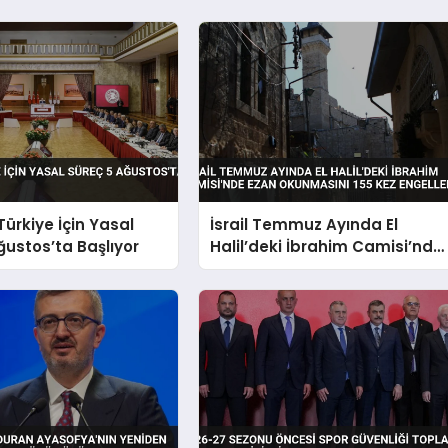
Türkiye İçin Yasal
İsrail Temmuz Ayında El
ğustos’ta Başlıyor
Halil’deki İbrahim Camisi’nde
Ezan Okunmasını 155 Kez
Engelledi