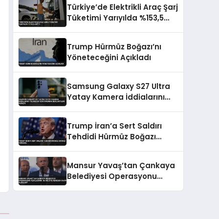
Türkiye’de Elektrikli Araç Şarj
Tüketimi Yarıyılda %153,5
Arttı
Trump Hürmüz Boğazı’nı
Yöneteceğini Açıkladı
Samsung Galaxy S27 Ultra
Yatay Kamera İddialarını
Yalanladı Yeni Tasarım
Beklentileri Değişti
Trump İran’a Sert Saldırı
Tehdidi Hürmüz Boğazı
Vurgusu
Mansur Yavaş’tan Çankaya
Belediyesi Operasyonu
Açıklaması: ‘Bu Bilgiye
Nereden Sahip Oldular?’