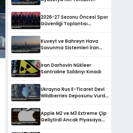
İbadete Açılışının
Yıldönümünü Kutladı
2026-27 Sezonu Öncesi Spor
Güvenliği Toplantısı
Gerçekleştirildi
Kuveyt ve Bahreyn Hava
Savunma Sistemleri İran
Saldırılarına Karşı Aktif
İran Darhovin Nükleer
Santraline Saldırıyı Kınadı
Ukrayna Rus E-Ticaret Devi
Wildberries Deposunu Vurdu
Büyük Yangın Çıktı
Apple M2 ve M3 Extreme Çip
Geliştirdi Ancak Piyasaya
Sürmedi