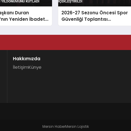
Başkanı Duran
2026-27 Sezonu Öncesi Spor
’nın Yeniden İbadete
Güvenliği Toplantısı
n Yıldönümünü Kutladı
Gerçekleştirildi
Hakkımızda
İletişim
Künye
Mersin Haber
Mersin Lojistik