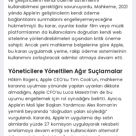
ve geliştiricilerin kendi ödeme sistemlerini
kullanabilmesi gerektiğini savunuyordu. Mahkeme, 2021
yılında Apple’ın geliştiricilerin kendi ödeme
bağlantılarını sunmalarını engelleyemeyeceğine
hükmetmişti. Bu karar, oyunlar kadar film veya müzik
platformlarının da kullanıcılarını doğrudan kendi web
sitelerine yönlendirebilmeleri açısından kritik öneme
sahipti. Ancak yeni mahkeme belgelerine göre Apple,
bu kararı uygulamak yerine, rakip ödeme sistemlerinin
kullanımını zorlaştıracak adımlar atmaya devam etti.
Yöneticilere Yöneltilen Ağır Suçlamalar
Hâkim Rogers, Apple CEO’su Tim Cook’un, mahkeme
kararına uyulması yönünde yapılan uyarıları dikkate
almadığını, Apple CFO’su Luca Maestri’nin de bu
uyumu engellemek için rol oynadığını belirtti. Ayrıca,
Apple’ın Mali İşler Başkan Yardımcısı Alex Roman’ın
yeminli beyanında “doğrudan yalan söylediği”
vurgulandı. Kararda, Apple’ın uygulama dışı satın
alımlarda yüzde 27 komisyon uygulayarak rekabeti
sınırlamaya devam ettiği ve kullanıcıların alternatif