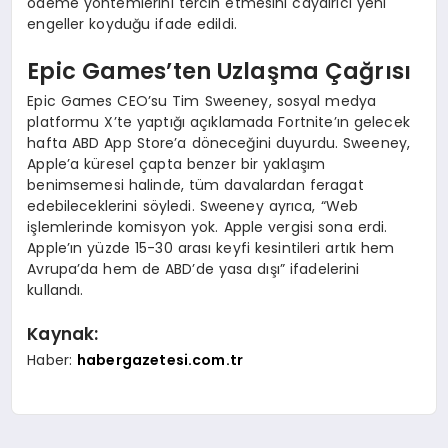
ödeme yöntemlerini tercih etmesini caydırıcı yeni
engeller koyduğu ifade edildi.
Epic Games’ten Uzlaşma Çağrısı
Epic Games CEO’su Tim Sweeney, sosyal medya
platformu X’te yaptığı açıklamada Fortnite’ın gelecek
hafta ABD App Store’a döneceğini duyurdu. Sweeney,
Apple’a küresel çapta benzer bir yaklaşım
benimsemesi halinde, tüm davalardan feragat
edebileceklerini söyledi. Sweeney ayrıca, “Web
işlemlerinde komisyon yok. Apple vergisi sona erdi.
Apple’ın yüzde 15-30 arası keyfi kesintileri artık hem
Avrupa’da hem de ABD’de yasa dışı” ifadelerini
kullandı.
Kaynak:
Haber:
habergazetesi.com.tr