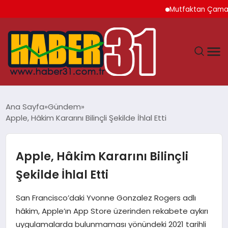
Mutfaktan Çamaşır Oda
ANASAYFA
Ana Sayfa
Gündem
Apple, Hâkim Kararını Bilinçli Şekilde İhlal Etti
HATAY
YAŞAM
Apple, Hâkim Kararını Bilinçli
Şekilde İhlal Etti
EKONOMI
San Francisco’daki Yvonne Gonzalez Rogers adlı
GÜNDEM
hâkim, Apple’ın App Store üzerinden rekabete aykırı
uygulamalarda bulunmaması yönündeki 2021 tarihli