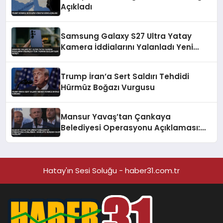
Açıkladı
Samsung Galaxy S27 Ultra Yatay
Kamera İddialarını Yalanladı Yeni
Tasarım Beklentileri Değişti
Trump İran’a Sert Saldırı Tehdidi
Hürmüz Boğazı Vurgusu
Mansur Yavaş’tan Çankaya
Belediyesi Operasyonu Açıklaması:
‘Bu Bilgiye Nereden Sahip Oldular?’
Hatay'ın Sesi Soluğu - haber31.com.tr