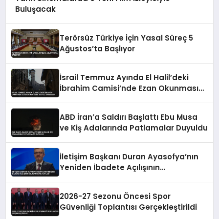
Buluşacak
Terörsüz Türkiye İçin Yasal Süreç 5
Ağustos’ta Başlıyor
İsrail Temmuz Ayında El Halil’deki
İbrahim Camisi’nde Ezan Okunmasını
155 Kez Engelledi
ABD İran’a Saldırı Başlattı Ebu Musa
ve Kiş Adalarında Patlamalar Duyuldu
İletişim Başkanı Duran Ayasofya’nın
Yeniden İbadete Açılışının
Yıldönümünü Kutladı
2026-27 Sezonu Öncesi Spor
Güvenliği Toplantısı Gerçekleştirildi