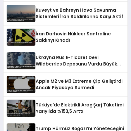
Kuveyt ve Bahreyn Hava Savunma
Sistemleri İran Saldırılarına Karşı Aktif
İran Darhovin Nükleer Santraline
Saldırıyı Kınadı
Ukrayna Rus E-Ticaret Devi
Wildberries Deposunu Vurdu Büyük
Yangın Çıktı
Apple M2 ve M3 Extreme Çip Geliştirdi
Ancak Piyasaya Sürmedi
Türkiye’de Elektrikli Araç Şarj Tüketimi
Yarıyılda %153,5 Arttı
Trump Hürmüz Boğazı’nı Yöneteceğini