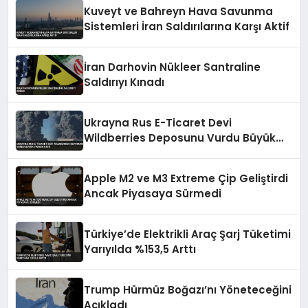
Kuveyt ve Bahreyn Hava Savunma
Sistemleri İran Saldırılarına Karşı Aktif
İran Darhovin Nükleer Santraline
Saldırıyı Kınadı
Ukrayna Rus E-Ticaret Devi
Wildberries Deposunu Vurdu Büyük
Yangın Çıktı
Apple M2 ve M3 Extreme Çip Geliştirdi
Ancak Piyasaya Sürmedi
Türkiye’de Elektrikli Araç Şarj Tüketimi
Yarıyılda %153,5 Arttı
Trump Hürmüz Boğazı’nı Yöneteceğini
Açıkladı