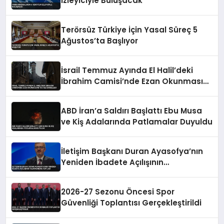
İzleyiciyle Buluşacak
Terörsüz Türkiye İçin Yasal Süreç 5
Ağustos’ta Başlıyor
İsrail Temmuz Ayında El Halil’deki
İbrahim Camisi’nde Ezan Okunmasını
155 Kez Engelledi
ABD İran’a Saldırı Başlattı Ebu Musa
ve Kiş Adalarında Patlamalar Duyuldu
İletişim Başkanı Duran Ayasofya’nın
Yeniden İbadete Açılışının
Yıldönümünü Kutladı
2026-27 Sezonu Öncesi Spor
Güvenliği Toplantısı Gerçekleştirildi