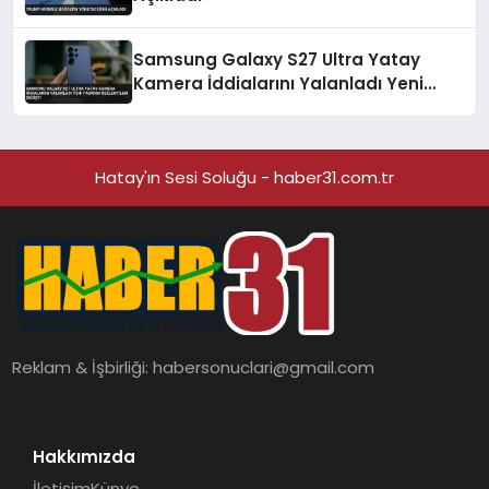
Samsung Galaxy S27 Ultra Yatay
Kamera İddialarını Yalanladı Yeni
Tasarım Beklentileri Değişti
Hatay'ın Sesi Soluğu - haber31.com.tr
Reklam & İşbirliği:
habersonuclari@gmail.com
Hakkımızda
İletişim
Künye