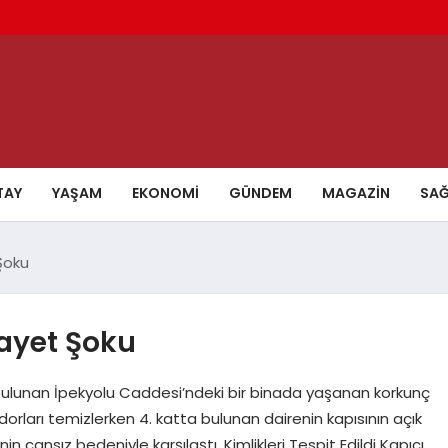
TAY
YAŞAM
EKONOMI
GÜNDEM
MAGAZIN
SAĞ
Şoku
ayet Şoku
 bulunan İpekyolu Caddesi’ndeki bir binada yaşanan korkunç
dorları temizlerken 4. katta bulunan dairenin kapısının açık
inin cansız bedeniyle karşılaştı. Kimlikleri Tespit Edildi Kapıcı