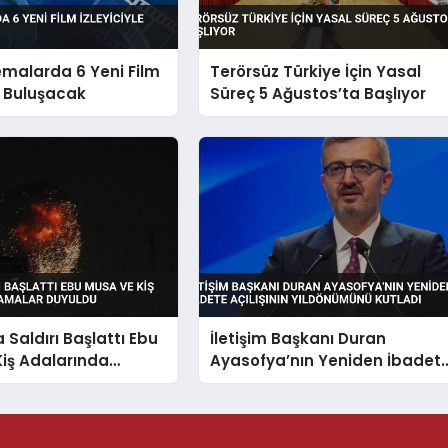
emalarda 6 Yeni Film
Terörsüz Türkiye İçin Yasal
le Buluşacak
Süreç 5 Ağustos’ta Başlıyor
 Saldırı Başlattı Ebu
İletişim Başkanı Duran
iş Adalarında
Ayasofya’nın Yeniden İbadet
ar Duyuldu
Açılışının Yıldönümünü Kutlad