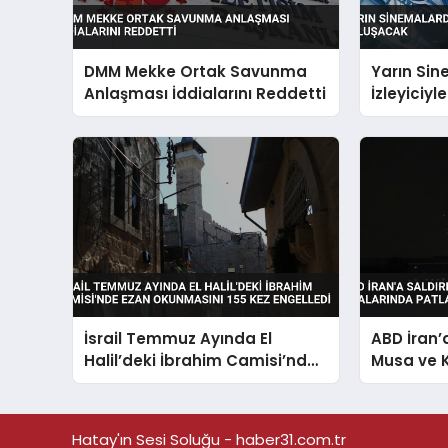
DMM Mekke Ortak Savunma
Yarın Sin
Anlaşması İddialarını Reddetti
İzleyiciy
İsrail Temmuz Ayında El
ABD İran’a
Halil’deki İbrahim Camisi’nde
Musa ve K
Ezan Okunmasını 155 Kez
Patlamal
Engelledi
Hatay'ın Sesi Soluğu - haber31.com.tr