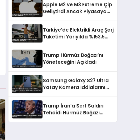
Apple M2 ve M3 Extreme Çip
Geliştirdi Ancak Piyasaya
Sürmedi
Türkiye’de Elektrikli Araç Şarj
Tüketimi Yarıyılda %153,5
Arttı
Trump Hürmüz Boğazı’nı
Yöneteceğini Açıkladı
Samsung Galaxy S27 Ultra
Yatay Kamera İddialarını
Yalanladı Yeni Tasarım
Beklentileri Değişti
Trump İran’a Sert Saldırı
Tehdidi Hürmüz Boğazı
Vurgusu