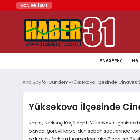
SON GELİŞME
ANASAYFA
HA
Ana Sayfa
Gündem
Yüksekova İlçesinde Cinayet 
Yüksekova İlçesinde Cin
Kapıcı, Korkunç Keşfi Yaptı Yüksekova ilçesinde
olayda, görevli kapıcı dün sabah saatlerinde kori
olduğunu fark etti. Kapıcı içeri girdiğinde ise 2 kiş