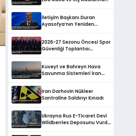
Patlamalar Duyuldu
İletişim Başkanı Duran
Ayasofya’nın Yeniden
İbadete Açılışının
Yıldönümünü Kutladı
2026-27 Sezonu Öncesi Spor
Güvenliği Toplantısı
Gerçekleştirildi
Kuveyt ve Bahreyn Hava
Savunma Sistemleri İran
Saldırılarına Karşı Aktif
İran Darhovin Nükleer
Santraline Saldırıyı Kınadı
Ukrayna Rus E-Ticaret Devi
Wildberries Deposunu Vurdu
Büyük Yangın Çıktı