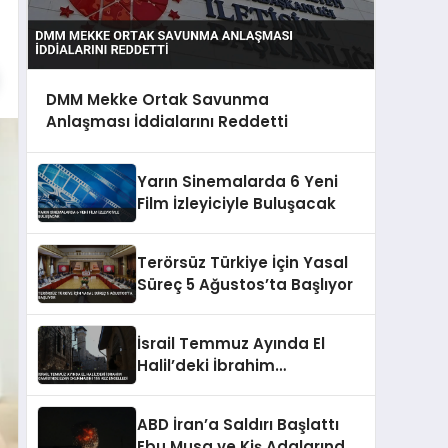
DMM Mekke Ortak Savunma
Anlaşması İddialarını Reddetti
Yarın Sinemalarda 6 Yeni
Film İzleyiciyle Buluşacak
Terörsüz Türkiye İçin Yasal
Süreç 5 Ağustos’ta Başlıyor
İsrail Temmuz Ayında El
Halil’deki İbrahim
Camisi’nde Ezan
Okunmasını 155 Kez
ABD İran’a Saldırı Başlattı
Engelledi
Ebu Musa ve Kiş Adalarında