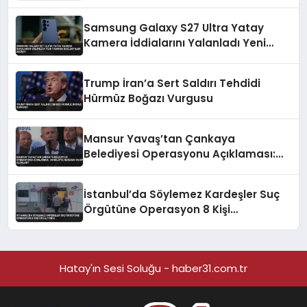
Samsung Galaxy S27 Ultra Yatay
Kamera İddialarını Yalanladı Yeni
Tasarım Beklentileri Değişti
Trump İran’a Sert Saldırı Tehdidi
Hürmüz Boğazı Vurgusu
Mansur Yavaş’tan Çankaya
Belediyesi Operasyonu Açıklaması:
‘Bu Bilgiye Nereden Sahip Oldular?’
İstanbul’da Söylemez Kardeşler Suç
Örgütüne Operasyon 8 Kişi
Gözaltında
Hatay'ın Sesi Soluğu - haber31.com.tr