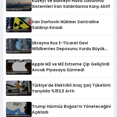
Kuveyt ve Bahreyn Hava Savunma
Sistemleri İran Saldırılarına Karşı Aktif
İran Darhovin Nükleer Santraline
Saldırıyı Kınadı
Ukrayna Rus E-Ticaret Devi
Wildberries Deposunu Vurdu Büyük
Yangın Çıktı
Apple M2 ve M3 Extreme Çip Geliştirdi
Ancak Piyasaya Sürmedi
Türkiye’de Elektrikli Araç Şarj Tüketimi
Yarıyılda %153,5 Arttı
Trump Hürmüz Boğazı’nı Yöneteceğini
Açıkladı