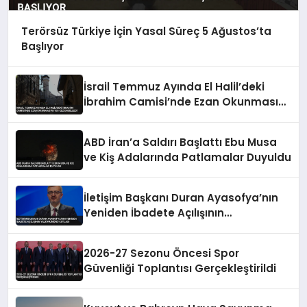
Terörsüz Türkiye İçin Yasal Süreç 5 Ağustos’ta
Başlıyor
İsrail Temmuz Ayında El Halil’deki
İbrahim Camisi’nde Ezan Okunmasını
155 Kez Engelledi
ABD İran’a Saldırı Başlattı Ebu Musa
ve Kiş Adalarında Patlamalar Duyuldu
İletişim Başkanı Duran Ayasofya’nın
Yeniden İbadete Açılışının
Yıldönümünü Kutladı
2026-27 Sezonu Öncesi Spor
Güvenliği Toplantısı Gerçekleştirildi