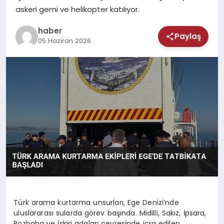
MAGAZIN
askeri gemi ve helikopter katılıyor.
SAĞLIK
haber
Paylaş
05 Haziran 2026
TEKNOLOJI
Türk arama kurtarma unsurları, Ege Denizi’nde
uluslararası sularda görev başında. Midilli, Sakız, İpsara,
Bozbaba ve İskiri adaları çevresinde icra edilen