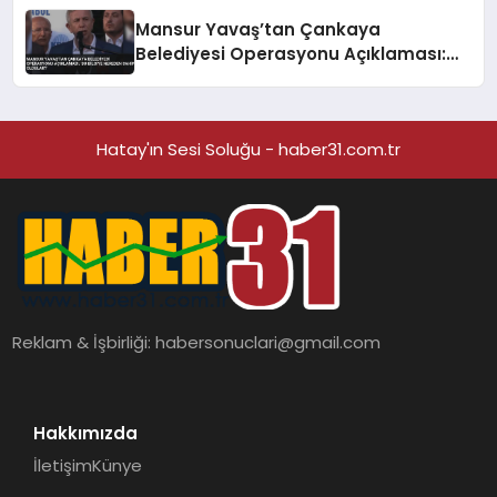
Mansur Yavaş’tan Çankaya
Belediyesi Operasyonu Açıklaması:
‘Bu Bilgiye Nereden Sahip Oldular?’
Hatay'ın Sesi Soluğu - haber31.com.tr
Reklam & İşbirliği:
habersonuclari@gmail.com
Hakkımızda
İletişim
Künye