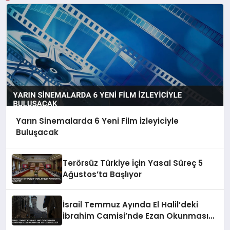
Yarın Sinemalarda 6 Yeni Film İzleyiciyle
Buluşacak
Terörsüz Türkiye İçin Yasal Süreç 5
Ağustos’ta Başlıyor
İsrail Temmuz Ayında El Halil’deki
İbrahim Camisi’nde Ezan Okunmasını
155 Kez Engelledi