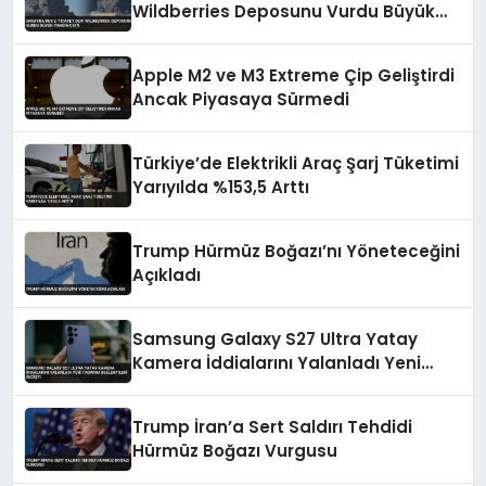
Wildberries Deposunu Vurdu Büyük
Yangın Çıktı
Apple M2 ve M3 Extreme Çip Geliştirdi
Ancak Piyasaya Sürmedi
Türkiye’de Elektrikli Araç Şarj Tüketimi
Yarıyılda %153,5 Arttı
Trump Hürmüz Boğazı’nı Yöneteceğini
Açıkladı
Samsung Galaxy S27 Ultra Yatay
Kamera İddialarını Yalanladı Yeni
Tasarım Beklentileri Değişti
Trump İran’a Sert Saldırı Tehdidi
Hürmüz Boğazı Vurgusu