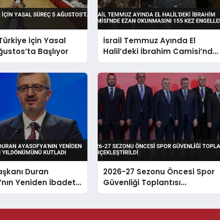
Türkiye İçin Yasal
İsrail Temmuz Ayında El
ğustos’ta Başlıyor
Halil’deki İbrahim Camisi’nde
Ezan Okunmasını 155 Kez
Engelledi
Başkanı Duran
2026-27 Sezonu Öncesi Spor
’nın Yeniden İbadete
Güvenliği Toplantısı
n Yıldönümünü Kutladı
Gerçekleştirildi