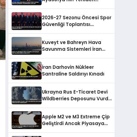
İbadete Açılışının
Yıldönümünü Kutladı
2026-27 Sezonu Öncesi Spor
Güvenliği Toplantısı
Gerçekleştirildi
Kuveyt ve Bahreyn Hava
Savunma Sistemleri İran
Saldırılarına Karşı Aktif
İran Darhovin Nükleer
Santraline Saldırıyı Kınadı
Ukrayna Rus E-Ticaret Devi
Wildberries Deposunu Vurdu
Büyük Yangın Çıktı
Apple M2 ve M3 Extreme Çip
Geliştirdi Ancak Piyasaya
Sürmedi