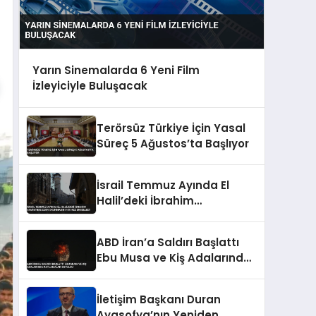
Yarın Sinemalarda 6 Yeni Film
İzleyiciyle Buluşacak
Terörsüz Türkiye İçin Yasal
Süreç 5 Ağustos’ta Başlıyor
İsrail Temmuz Ayında El
Halil’deki İbrahim
Camisi’nde Ezan
Okunmasını 155 Kez
ABD İran’a Saldırı Başlattı
Engelledi
Ebu Musa ve Kiş Adalarında
Patlamalar Duyuldu
İletişim Başkanı Duran
Ayasofya’nın Yeniden