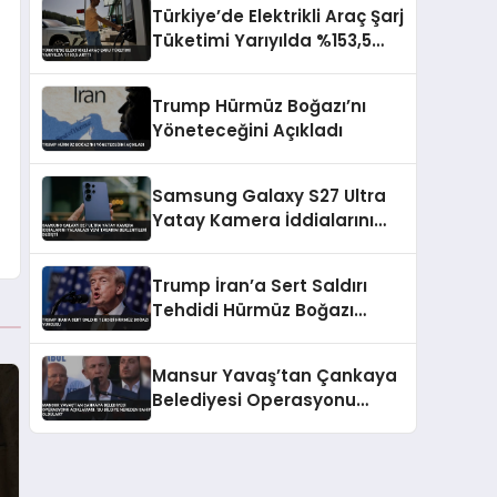
Türkiye’de Elektrikli Araç Şarj
Tüketimi Yarıyılda %153,5
Arttı
Trump Hürmüz Boğazı’nı
Yöneteceğini Açıkladı
Samsung Galaxy S27 Ultra
Yatay Kamera İddialarını
Yalanladı Yeni Tasarım
Beklentileri Değişti
Trump İran’a Sert Saldırı
Tehdidi Hürmüz Boğazı
Vurgusu
Mansur Yavaş’tan Çankaya
Belediyesi Operasyonu
Açıklaması: ‘Bu Bilgiye
Nereden Sahip Oldular?’