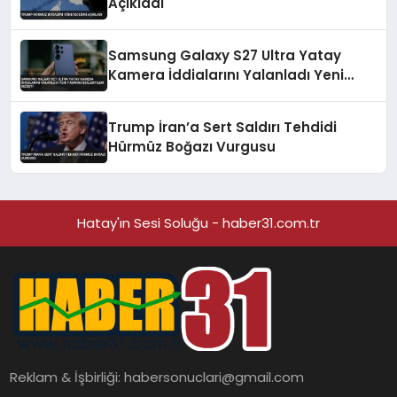
Açıkladı
Samsung Galaxy S27 Ultra Yatay
Kamera İddialarını Yalanladı Yeni
Tasarım Beklentileri Değişti
Trump İran’a Sert Saldırı Tehdidi
Hürmüz Boğazı Vurgusu
Hatay'ın Sesi Soluğu - haber31.com.tr
Reklam & İşbirliği:
habersonuclari@gmail.com