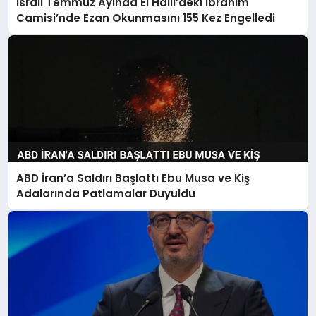
İsrail Temmuz Ayında El Halil’deki İbrahim
Camisi’nde Ezan Okunmasını 155 Kez Engelledi
ABD İran’a Saldırı Başlattı Ebu Musa ve Kiş
Adalarında Patlamalar Duyuldu