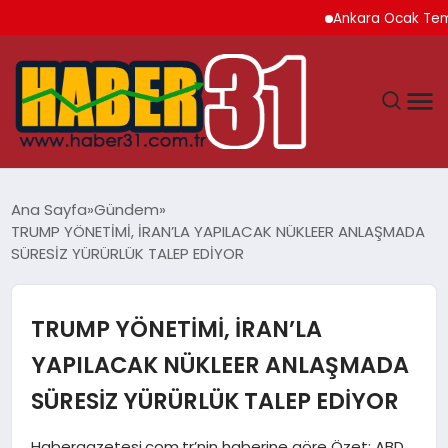
Ankara Ocak Temmuz D
ANASAYFA
Ana Sayfa
Gündem
TRUMP YÖNETİMİ, İRAN’LA YAPILACAK NÜKLEER ANLAŞMADA
HATAY
SÜRESİZ YÜRÜRLÜK TALEP EDİYOR
YAŞAM
TRUMP YÖNETİMİ, İRAN’LA
EKONOMI
YAPILACAK NÜKLEER ANLAŞMADA
SÜRESİZ YÜRÜRLÜK TALEP EDİYOR
GÜNDEM
Habergazetesi.com.tr’nin haberine göre Özet: ABD