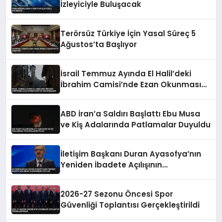
İzleyiciyle Buluşacak
Terörsüz Türkiye İçin Yasal Süreç 5
Ağustos’ta Başlıyor
İsrail Temmuz Ayında El Halil’deki
İbrahim Camisi’nde Ezan Okunmasını
155 Kez Engelledi
ABD İran’a Saldırı Başlattı Ebu Musa
ve Kiş Adalarında Patlamalar Duyuldu
İletişim Başkanı Duran Ayasofya’nın
Yeniden İbadete Açılışının
Yıldönümünü Kutladı
2026-27 Sezonu Öncesi Spor
Güvenliği Toplantısı Gerçekleştirildi