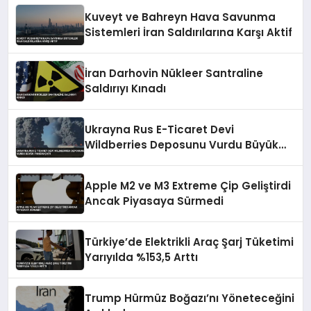
Kuveyt ve Bahreyn Hava Savunma
Sistemleri İran Saldırılarına Karşı Aktif
İran Darhovin Nükleer Santraline
Saldırıyı Kınadı
Ukrayna Rus E-Ticaret Devi
Wildberries Deposunu Vurdu Büyük
Yangın Çıktı
Apple M2 ve M3 Extreme Çip Geliştirdi
Ancak Piyasaya Sürmedi
Türkiye’de Elektrikli Araç Şarj Tüketimi
Yarıyılda %153,5 Arttı
Trump Hürmüz Boğazı’nı Yöneteceğini