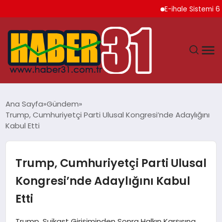
E-ihale Sistemi 6 Ayda 
ANASAYFA
Ana Sayfa
Gündem
Trump, Cumhuriyetçi Parti Ulusal Kongresi’nde Adaylığını
HATAY
Kabul Etti
YAŞAM
Trump, Cumhuriyetçi Parti Ulusal
EKONOMI
Kongresi’nde Adaylığını Kabul
Etti
GÜNDEM
Trump, Suikast Girişiminden Sonra Halkın Karşısına