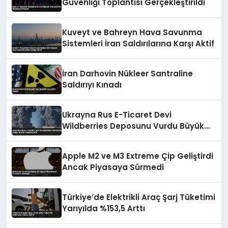
Güvenliği Toplantısı Gerçekleştirildi
Kuveyt ve Bahreyn Hava Savunma
Sistemleri İran Saldırılarına Karşı Aktif
İran Darhovin Nükleer Santraline
Saldırıyı Kınadı
Ukrayna Rus E-Ticaret Devi
Wildberries Deposunu Vurdu Büyük
Yangın Çıktı
Apple M2 ve M3 Extreme Çip Geliştirdi
Ancak Piyasaya Sürmedi
Türkiye’de Elektrikli Araç Şarj Tüketimi
Yarıyılda %153,5 Arttı