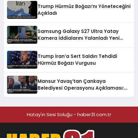
Trump Hürmüz Boğazı’nı Yöneteceğini
Açıkladı
Samsung Galaxy S27 Ultra Yatay
Kamera İddialarını Yalanladı Yeni
Tasarım Beklentileri Değişti
Trump İran’a Sert Saldırı Tehdidi
Hürmüz Boğazı Vurgusu
Mansur Yavaş’tan Çankaya
Belediyesi Operasyonu Açıklaması:
‘Bu Bilgiye Nereden Sahip Oldular?’
Hatay'ın Sesi Soluğu - haber31.com.tr