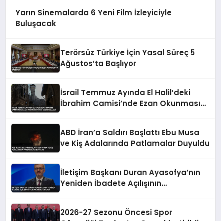
Yarın Sinemalarda 6 Yeni Film İzleyiciyle
Buluşacak
Terörsüz Türkiye İçin Yasal Süreç 5
Ağustos’ta Başlıyor
İsrail Temmuz Ayında El Halil’deki
İbrahim Camisi’nde Ezan Okunmasını
155 Kez Engelledi
ABD İran’a Saldırı Başlattı Ebu Musa
ve Kiş Adalarında Patlamalar Duyuldu
İletişim Başkanı Duran Ayasofya’nın
Yeniden İbadete Açılışının
Yıldönümünü Kutladı
2026-27 Sezonu Öncesi Spor