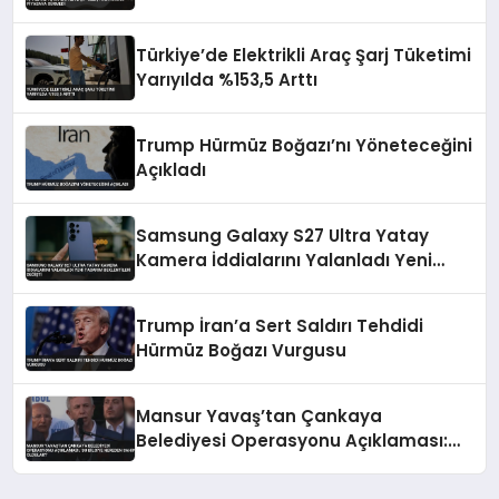
Türkiye’de Elektrikli Araç Şarj Tüketimi
Yarıyılda %153,5 Arttı
Trump Hürmüz Boğazı’nı Yöneteceğini
Açıkladı
Samsung Galaxy S27 Ultra Yatay
Kamera İddialarını Yalanladı Yeni
Tasarım Beklentileri Değişti
Trump İran’a Sert Saldırı Tehdidi
Hürmüz Boğazı Vurgusu
Mansur Yavaş’tan Çankaya
Belediyesi Operasyonu Açıklaması:
‘Bu Bilgiye Nereden Sahip Oldular?’