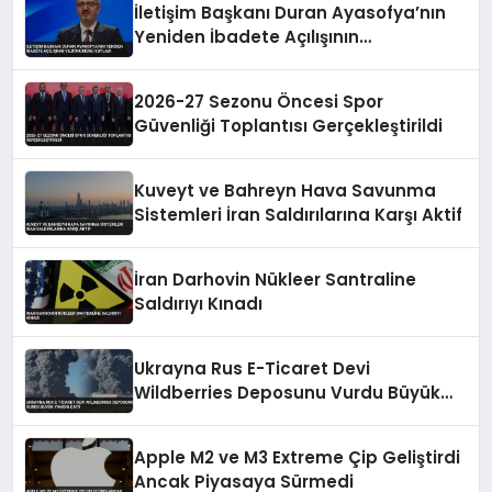
İletişim Başkanı Duran Ayasofya’nın
Yeniden İbadete Açılışının
Yıldönümünü Kutladı
2026-27 Sezonu Öncesi Spor
Güvenliği Toplantısı Gerçekleştirildi
Kuveyt ve Bahreyn Hava Savunma
Sistemleri İran Saldırılarına Karşı Aktif
İran Darhovin Nükleer Santraline
Saldırıyı Kınadı
Ukrayna Rus E-Ticaret Devi
Wildberries Deposunu Vurdu Büyük
Yangın Çıktı
Apple M2 ve M3 Extreme Çip Geliştirdi
Ancak Piyasaya Sürmedi