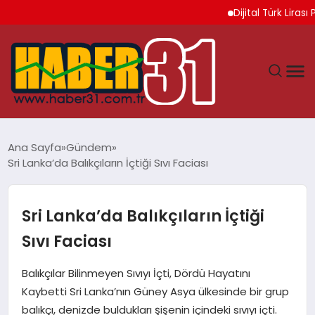
Dijital Türk Lirası Pro
ANASAYFA
Ana Sayfa
Gündem
Sri Lanka’da Balıkçıların İçtiği Sıvı Faciası
HATAY
YAŞAM
Sri Lanka’da Balıkçıların İçtiği
Sıvı Faciası
EKONOMI
Balıkçılar Bilinmeyen Sıvıyı İçti, Dördü Hayatını
GÜNDEM
Kaybetti Sri Lanka’nın Güney Asya ülkesinde bir grup
balıkçı, denizde buldukları şişenin içindeki sıvıyı içti.