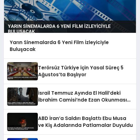
Yarın Sinemalarda 6 Yeni Film İzleyiciyle
Buluşacak
Terörsüz Türkiye İçin Yasal Süreç 5
Ağustos’ta Başlıyor
İsrail Temmuz Ayında El Halil’deki
İbrahim Camisi’nde Ezan Okunmasını
155 Kez Engelledi
ABD İran’a Saldırı Başlattı Ebu Musa
ve Kiş Adalarında Patlamalar Duyuldu