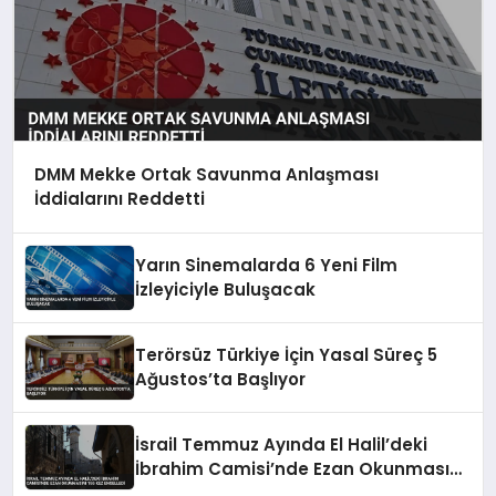
DMM Mekke Ortak Savunma Anlaşması
İddialarını Reddetti
Yarın Sinemalarda 6 Yeni Film
İzleyiciyle Buluşacak
Terörsüz Türkiye İçin Yasal Süreç 5
Ağustos’ta Başlıyor
İsrail Temmuz Ayında El Halil’deki
İbrahim Camisi’nde Ezan Okunmasını
155 Kez Engelledi