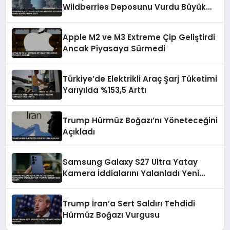
Wildberries Deposunu Vurdu Büyük
Yangın Çıktı
Apple M2 ve M3 Extreme Çip Geliştirdi
Ancak Piyasaya Sürmedi
Türkiye’de Elektrikli Araç Şarj Tüketimi
Yarıyılda %153,5 Arttı
Trump Hürmüz Boğazı’nı Yöneteceğini
Açıkladı
Samsung Galaxy S27 Ultra Yatay
Kamera İddialarını Yalanladı Yeni
Tasarım Beklentileri Değişti
Trump İran’a Sert Saldırı Tehdidi
Hürmüz Boğazı Vurgusu