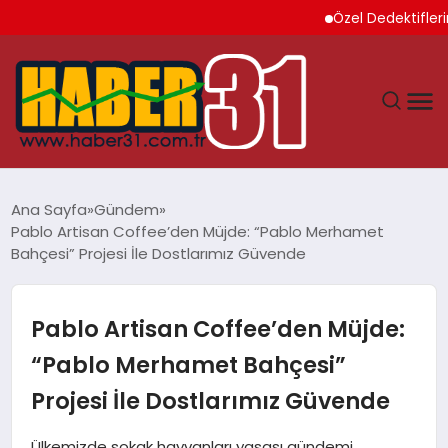
Özel Dedektiflerin Sund
ANASAYFA
Ana Sayfa
Gündem
Pablo Artisan Coffee’den Müjde: “Pablo Merhamet
HATAY
Bahçesi” Projesi İle Dostlarımız Güvende
YAŞAM
Pablo Artisan Coffee’den Müjde:
EKONOMI
“Pablo Merhamet Bahçesi”
Projesi İle Dostlarımız Güvende
GÜNDEM
Ülkemizde sokak hayvanları yasası gündemi