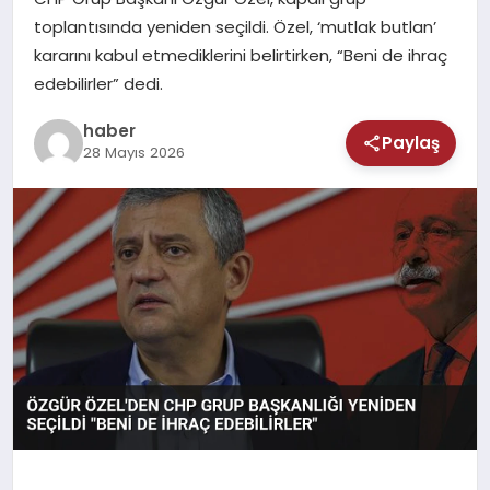
MAGAZIN
toplantısında yeniden seçildi. Özel, ‘mutlak butlan’
kararını kabul etmediklerini belirtirken, “Beni de ihraç
SAĞLIK
edebilirler” dedi.
TEKNOLOJI
haber
Paylaş
28 Mayıs 2026