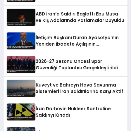
155 Kez Engelledi
ABD İran’a Saldırı Başlattı Ebu Musa
ve Kiş Adalarında Patlamalar Duyuldu
İletişim Başkanı Duran Ayasofya’nın
Yeniden İbadete Açılışının
Yıldönümünü Kutladı
2026-27 Sezonu Öncesi Spor
Güvenliği Toplantısı Gerçekleştirildi
Kuveyt ve Bahreyn Hava Savunma
Sistemleri İran Saldırılarına Karşı Aktif
İran Darhovin Nükleer Santraline
Saldırıyı Kınadı