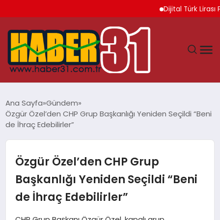
Dijital Türk Lirası P
ANASAYFA
Ana Sayfa
Gündem
Özgür Özel’den CHP Grup Başkanlığı Yeniden Seçildi “Beni
HATAY
de İhraç Edebilirler”
YAŞAM
Özgür Özel’den CHP Grup
EKONOMI
Başkanlığı Yeniden Seçildi “Beni
de İhraç Edebilirler”
GÜNDEM
CHP Grup Başkanı Özgür Özel, kapalı grup