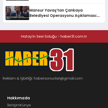
Mansur Yavaş’tan Çankaya
Belediyesi Operasyonu Açıklaması:
‘Bu Bilgiye Nereden Sahip Oldular?’
Hatay'ın Sesi Soluğu - haber31.com.tr
Reklam & İşbirliği:
habersonuclari@gmail.com
Hakkımızda
İletişim
Künye