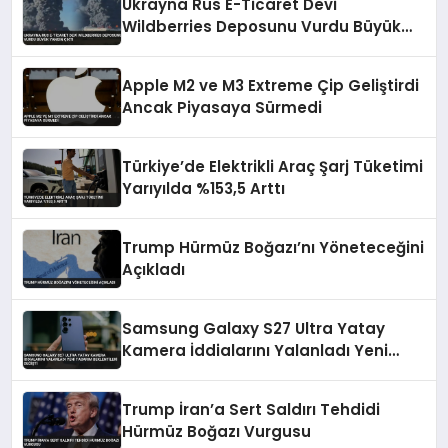
Ukrayna Rus E-Ticaret Devi
Wildberries Deposunu Vurdu Büyük
Yangın Çıktı
Apple M2 ve M3 Extreme Çip Geliştirdi
Ancak Piyasaya Sürmedi
Türkiye’de Elektrikli Araç Şarj Tüketimi
Yarıyılda %153,5 Arttı
Trump Hürmüz Boğazı’nı Yöneteceğini
Açıkladı
Samsung Galaxy S27 Ultra Yatay
Kamera İddialarını Yalanladı Yeni
Tasarım Beklentileri Değişti
Trump İran’a Sert Saldırı Tehdidi
Hürmüz Boğazı Vurgusu