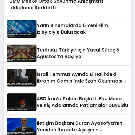
DMM Mekke Ortak Savunma Anlaşması
İddialarını Reddetti
Yarın Sinemalarda 6 Yeni Film
İzleyiciyle Buluşacak
Terörsüz Türkiye İçin Yasal Süreç 5
Ağustos’ta Başlıyor
İsrail Temmuz Ayında El Halil’deki
İbrahim Camisi’nde Ezan Okunmasını
155 Kez Engelledi
ABD İran’a Saldırı Başlattı Ebu Musa
ve Kiş Adalarında Patlamalar Duyuldu
İletişim Başkanı Duran Ayasofya’nın
Yeniden İbadete Açılışının