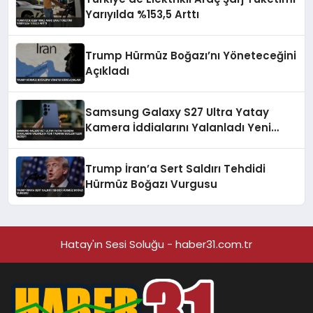
Yarıyılda %153,5 Arttı
Trump Hürmüz Boğazı’nı Yöneteceğini
Açıkladı
Samsung Galaxy S27 Ultra Yatay
Kamera İddialarını Yalanladı Yeni
Tasarım Beklentileri Değişti
Trump İran’a Sert Saldırı Tehdidi
Hürmüz Boğazı Vurgusu
Hatay'ın Sesi Soluğu - haber31.com.tr