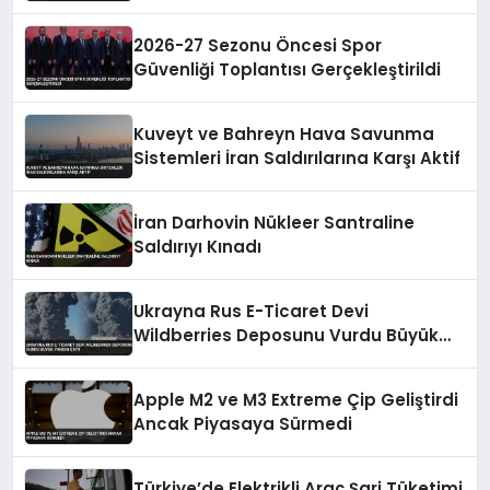
Yıldönümünü Kutladı
2026-27 Sezonu Öncesi Spor
Güvenliği Toplantısı Gerçekleştirildi
Kuveyt ve Bahreyn Hava Savunma
Sistemleri İran Saldırılarına Karşı Aktif
İran Darhovin Nükleer Santraline
Saldırıyı Kınadı
Ukrayna Rus E-Ticaret Devi
Wildberries Deposunu Vurdu Büyük
Yangın Çıktı
Apple M2 ve M3 Extreme Çip Geliştirdi
Ancak Piyasaya Sürmedi
Türkiye’de Elektrikli Araç Şarj Tüketimi