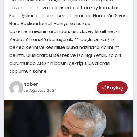
MAGAZIN
düzenlediği hava saldırısında üst düzey komutanı
Fuad Şükür’ü öldürmesi ve Tahran’da Hamas’ın Siyasi
SAĞLIK
Büro Başkanı İsmail Haniye’ye suikast
düzenlenmesinin ardından, üst düzey İsrailli yetkili
TEKNOLOJI
Yediot Ahranot’a konuşarak, **”güçlü bir karşılık
beklediklerini ve kesinlikle buna hazırlandıklarını”**
belirtti. Uluslararası Destek ve İşbirliği Yetkili, saldırı
durumunda ABD’nin başını çektiği uluslararası
toplumun sahne…
haber
Paylaş
05 Ağustos 2024