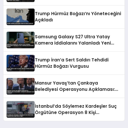
Trump Hürmüz Boğazı’nı Yöneteceğini
Açıkladı
Samsung Galaxy S27 Ultra Yatay
Kamera İddialarını Yalanladı Yeni
Tasarım Beklentileri Değişti
Trump İran’a Sert Saldırı Tehdidi
Hürmüz Boğazı Vurgusu
Mansur Yavaş’tan Çankaya
Belediyesi Operasyonu Açıklaması:
‘Bu Bilgiye Nereden Sahip Oldular?’
İstanbul’da Söylemez Kardeşler Suç
Örgütüne Operasyon 8 Kişi
Gözaltında