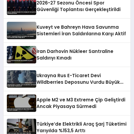
2026-27 Sezonu Öncesi Spor
Güvenliği Toplantısı Gerçekleştirildi
Kuveyt ve Bahreyn Hava Savunma
Sistemleri İran Saldırılarına Karşı Aktif
İran Darhovin Nükleer Santraline
Saldırıyı Kınadı
Ukrayna Rus E-Ticaret Devi
Wildberries Deposunu Vurdu Büyük
Yangın Çıktı
Apple M2 ve M3 Extreme Çip Geliştirdi
Ancak Piyasaya Sürmedi
Türkiye’de Elektrikli Araç Şarj Tüketimi
Yarıyılda %153,5 Arttı