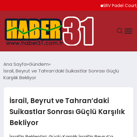
SRV Padel Court, 24 Ü
ANASAYFA
Ana Sayfa
Gündem
İsrail, Beyrut ve Tahran’daki Suikastlar Sonrası Güçlü
HATAY
Karşılık Bekliyor
YAŞAM
İsrail, Beyrut ve Tahran’daki
EKONOMI
Suikastlar Sonrası Güçlü Karşılık
Bekliyor
GÜNDEM
İsrail’in Beklentisi: Güçlü Karşılık İsrail’in Beyrut’a