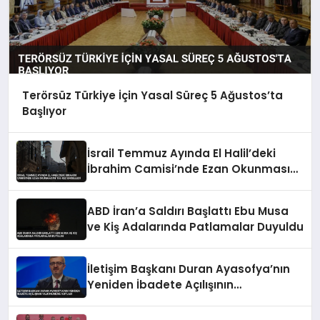
Terörsüz Türkiye İçin Yasal Süreç 5 Ağustos’ta
Başlıyor
İsrail Temmuz Ayında El Halil’deki
İbrahim Camisi’nde Ezan Okunmasını
155 Kez Engelledi
ABD İran’a Saldırı Başlattı Ebu Musa
ve Kiş Adalarında Patlamalar Duyuldu
İletişim Başkanı Duran Ayasofya’nın
Yeniden İbadete Açılışının
Yıldönümünü Kutladı