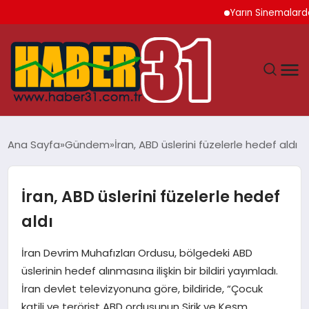
Yarın Sinemalarda 6 Ye
ANASAYFA
Ana Sayfa
Gündem
İran, ABD üslerini füzelerle hedef aldı
HATAY
İran, ABD üslerini füzelerle hedef
YAŞAM
aldı
EKONOMI
İran Devrim Muhafızları Ordusu, bölgedeki ABD
üslerinin hedef alınmasına ilişkin bir bildiri yayımladı.
GÜNDEM
İran devlet televizyonuna göre, bildiride, “Çocuk
katili ve terörist ABD ordusunun Sirik ve Keşm