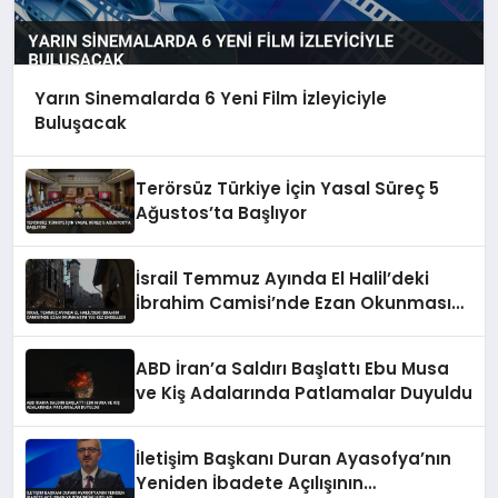
Yarın Sinemalarda 6 Yeni Film İzleyiciyle
Buluşacak
Terörsüz Türkiye İçin Yasal Süreç 5
Ağustos’ta Başlıyor
İsrail Temmuz Ayında El Halil’deki
İbrahim Camisi’nde Ezan Okunmasını
155 Kez Engelledi
ABD İran’a Saldırı Başlattı Ebu Musa
ve Kiş Adalarında Patlamalar Duyuldu
İletişim Başkanı Duran Ayasofya’nın
Yeniden İbadete Açılışının