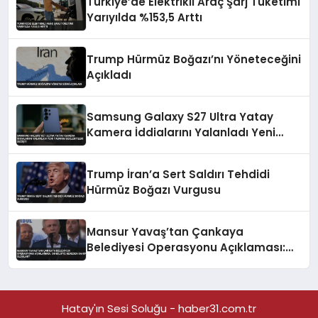
Türkiye’de Elektrikli Araç Şarj Tüketimi
Yarıyılda %153,5 Arttı
Trump Hürmüz Boğazı’nı Yöneteceğini
Açıkladı
Samsung Galaxy S27 Ultra Yatay
Kamera İddialarını Yalanladı Yeni
Tasarım Beklentileri Değişti
Trump İran’a Sert Saldırı Tehdidi
Hürmüz Boğazı Vurgusu
Mansur Yavaş’tan Çankaya
Belediyesi Operasyonu Açıklaması:
‘Bu Bilgiye Nereden Sahip Oldular?’
Hatay'ın Sesi Soluğu - haber31.com.tr