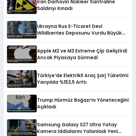
İran Darhovin Nükleer Santraline
Saldırıyı Kınadı
Ukrayna Rus E-Ticaret Devi
Wildberries Deposunu Vurdu Büyük
Yangın Çıktı
Apple M2 ve M3 Extreme Çip Geliştirdi
Ancak Piyasaya Sürmedi
Türkiye’de Elektrikli Araç Şarj Tüketimi
Yarıyılda %153,5 Arttı
Trump Hürmüz Boğazı’nı Yöneteceğini
Açıkladı
Samsung Galaxy S27 Ultra Yatay
Kamera İddialarını Yalanladı Yeni