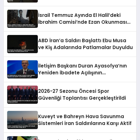
İsrail Temmuz Ayında El Halil’deki
İbrahim Camisi’nde Ezan Okunmasını
155 Kez Engelledi
ABD İran’a Saldırı Başlattı Ebu Musa
ve Kiş Adalarında Patlamalar Duyuldu
İletişim Başkanı Duran Ayasofya’nın
Yeniden İbadete Açılışının
Yıldönümünü Kutladı
2026-27 Sezonu Öncesi Spor
Güvenliği Toplantısı Gerçekleştirildi
Kuveyt ve Bahreyn Hava Savunma
Sistemleri İran Saldırılarına Karşı Aktif