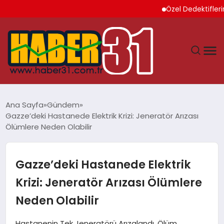
Özel Dedektiflerin Sun
ANASAYFA
Ana Sayfa
Gündem
Gazze’deki Hastanede Elektrik Krizi: Jeneratör Arızası
HATAY
Ölümlere Neden Olabilir
YAŞAM
Gazze’deki Hastanede Elektrik
EKONOMI
Krizi: Jeneratör Arızası Ölümlere
Neden Olabilir
GÜNDEM
Hastanenin Tek Jeneratörü Arızalandı, Ölüm