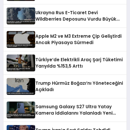
Ukrayna Rus E-Ticaret Devi
Wildberries Deposunu Vurdu Büyük
Yangın Çıktı
Apple M2 ve M3 Extreme Çip Geliştirdi
Ancak Piyasaya Sürmedi
Türkiye’de Elektrikli Araç Şarj Tüketimi
Yarıyılda %153,5 Arttı
Trump Hürmüz Boğazı’nı Yöneteceğini
Açıkladı
Samsung Galaxy S27 Ultra Yatay
Kamera İddialarını Yalanladı Yeni
Tasarım Beklentileri Değişti