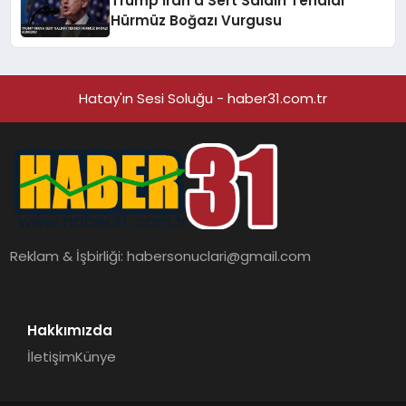
Trump İran’a Sert Saldırı Tehdidi
Hürmüz Boğazı Vurgusu
Hatay'ın Sesi Soluğu - haber31.com.tr
Reklam & İşbirliği:
habersonuclari@gmail.com
Hakkımızda
İletişim
Künye