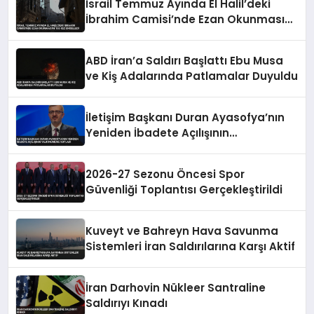
İsrail Temmuz Ayında El Halil’deki
İbrahim Camisi’nde Ezan Okunmasını
155 Kez Engelledi
ABD İran’a Saldırı Başlattı Ebu Musa
ve Kiş Adalarında Patlamalar Duyuldu
İletişim Başkanı Duran Ayasofya’nın
Yeniden İbadete Açılışının
Yıldönümünü Kutladı
2026-27 Sezonu Öncesi Spor
Güvenliği Toplantısı Gerçekleştirildi
Kuveyt ve Bahreyn Hava Savunma
Sistemleri İran Saldırılarına Karşı Aktif
İran Darhovin Nükleer Santraline
Saldırıyı Kınadı