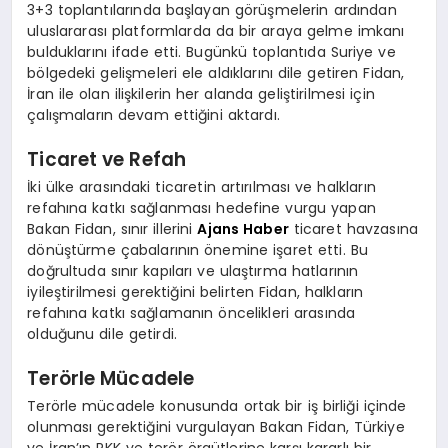
3+3 toplantılarında başlayan görüşmelerin ardından
uluslararası platformlarda da bir araya gelme imkanı
bulduklarını ifade etti. Bugünkü toplantıda Suriye ve
bölgedeki gelişmeleri ele aldıklarını dile getiren Fidan,
İran ile olan ilişkilerin her alanda geliştirilmesi için
çalışmaların devam ettiğini aktardı.
Ticaret ve Refah
İki ülke arasındaki ticaretin artırılması ve halkların
refahına katkı sağlanması hedefine vurgu yapan
Bakan Fidan, sınır illerini
Ajans Haber
ticaret havzasına
dönüştürme çabalarının önemine işaret etti. Bu
doğrultuda sınır kapıları ve ulaştırma hatlarının
iyileştirilmesi gerektiğini belirten Fidan, halkların
refahına katkı sağlamanın öncelikleri arasında
olduğunu dile getirdi.
Terörle Mücadele
Terörle mücadele konusunda ortak bir iş birliği içinde
olunması gerektiğini vurgulayan Bakan Fidan, Türkiye
ve İran’ın PKK ve terör örgütlerine karşı kararlı bir