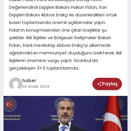
MAGAZIN
Değerlendirdi Dışişleri Bakanı Hakan Fidan, İran
Dışişleri Bakanı Abbas Erakçi ile düzenledikleri ortak
SAĞLIK
basın toplantısında önemli açıklamalar yaptı.
Fidan’ın konuşmasından öne çıkan başlıklar şu
TEKNOLOJI
şekilde: İkili İlişkiler ve Bölgesel Gelişmeler Bakan
Fidan, İranlı mevkidaşı Abbas Erakçi’yi ülkemizde
ağırlamaktan memnuniyet duyduğunu belirterek, ikili
ilişkilerin önemine vurgu yaptı. İstanbul’da
gerçekleşen 3+3 toplantılarında…
haber
Paylaş
02 Aralık 2024