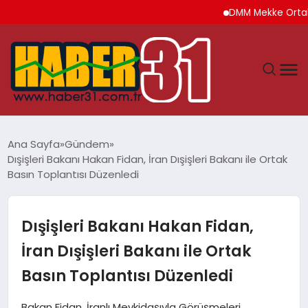
DMM Mekke Ortak Savu
ANASAYFA
Ana Sayfa
Gündem
Dışişleri Bakanı Hakan Fidan, İran Dışişleri Bakanı ile Ortak
HATAY
Basın Toplantısı Düzenledi
YAŞAM
Dışişleri Bakanı Hakan Fidan,
EKONOMI
İran Dışişleri Bakanı ile Ortak
Basın Toplantısı Düzenledi
GÜNDEM
Bakan Fidan, İranlı Mevkidaşıyla Görüşmeleri