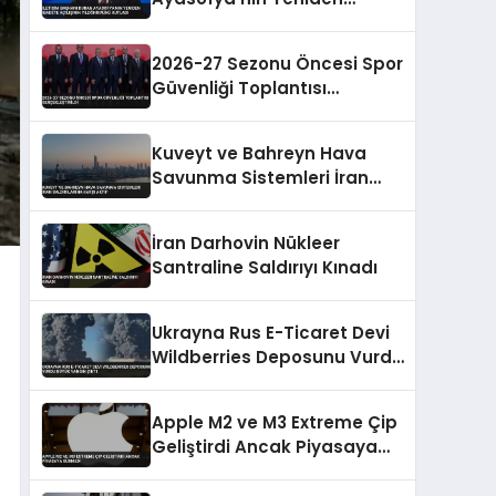
İbadete Açılışının
Yıldönümünü Kutladı
2026-27 Sezonu Öncesi Spor
Güvenliği Toplantısı
Gerçekleştirildi
Kuveyt ve Bahreyn Hava
Savunma Sistemleri İran
Saldırılarına Karşı Aktif
İran Darhovin Nükleer
Santraline Saldırıyı Kınadı
Ukrayna Rus E-Ticaret Devi
Wildberries Deposunu Vurdu
Büyük Yangın Çıktı
Apple M2 ve M3 Extreme Çip
Geliştirdi Ancak Piyasaya
Sürmedi