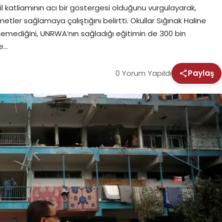
sivil katliamının acı bir göstergesi olduğunu vurgulayarak,
metler sağlamaya çalıştığını belirtti. Okullar Sığınak Haline
ilemediğini, UNRWA’nın sağladığı eğitimin de 300 bin
le…
0 Yorum Yapıldı
Paylaş