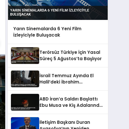
Yarın Sinemalarda 6 Yeni Film
İzleyiciyle Buluşacak
Terörsüz Türkiye İçin Yasal
Süreç 5 Ağustos’ta Başlıyor
İsrail Temmuz Ayında El
Halil’deki İbrahim
Camisi’nde Ezan
Okunmasını 155 Kez
ABD İran’a Saldırı Başlattı
Engelledi
Ebu Musa ve Kiş Adalarında
Patlamalar Duyuldu
İletişim Başkanı Duran
Ayasofya’nın Yeniden