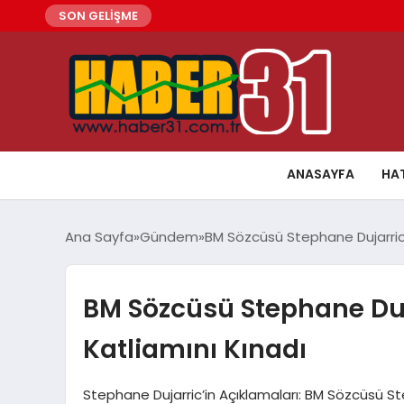
SON GELİŞME
ANASAYFA
HA
Ana Sayfa
Gündem
BM Sözcüsü Stephane Dujarric, İ
BM Sözcüsü Stephane Dujar
Katliamını Kınadı
Stephane Dujarric’in Açıklamaları: BM Sözcüsü St