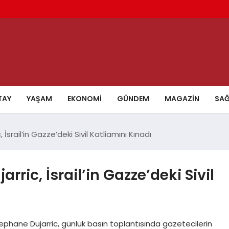
TAY
YAŞAM
EKONOMI
GÜNDEM
MAGAZIN
SAĞ
srail’in Gazze’deki Sivil Katliamını Kınadı
ric, İsrail’in Gazze’deki Sivil
ephane Dujarric, günlük basın toplantısında gazetecilerin