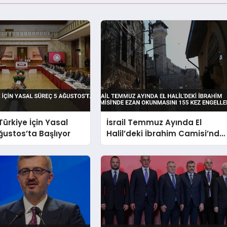
Türkiye İçin Yasal
İsrail Temmuz Ayında El
ğustos’ta Başlıyor
Halil’deki İbrahim Camisi’nde
Ezan Okunmasını 155 Kez
Engelledi