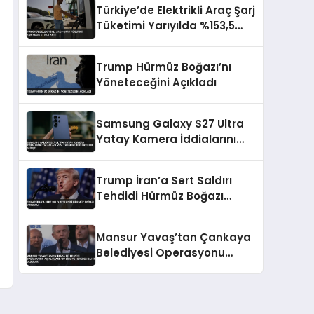
Türkiye’de Elektrikli Araç Şarj
Tüketimi Yarıyılda %153,5
Arttı
Trump Hürmüz Boğazı’nı
Yöneteceğini Açıkladı
Samsung Galaxy S27 Ultra
Yatay Kamera İddialarını
Yalanladı Yeni Tasarım
Beklentileri Değişti
Trump İran’a Sert Saldırı
Tehdidi Hürmüz Boğazı
Vurgusu
Mansur Yavaş’tan Çankaya
Belediyesi Operasyonu
Açıklaması: ‘Bu Bilgiye
Nereden Sahip Oldular?’