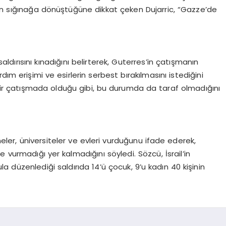
rın sığınağa dönüştüğüne dikkat çeken Dujarric, “Gazze’de
saldırısını kınadığını belirterek, Guterres’in çatışmanın
ım erişimi ve esirlerin serbest bırakılmasını istediğini
 bir çatışmada olduğu gibi, bu durumda da taraf olmadığını
staneler, üniversiteler ve evleri vurduğunu ifade ederek,
e vurmadığı yer kalmadığını söyledi. Sözcü, İsrail’in
 düzenlediği saldırıda 14’ü çocuk, 9’u kadın 40 kişinin