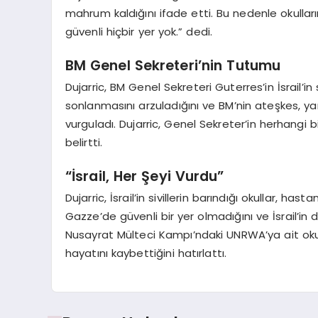
mahrum kaldığını ifade etti. Bu nedenle okulla
güvenli hiçbir yer yok.” dedi.
BM Genel Sekreteri’nin Tutumu
Dujarric, BM Genel Sekreteri Guterres’in İsrail’in 
sonlanmasını arzuladığını ve BM’nin ateşkes, yard
vurguladı. Dujarric, Genel Sekreter’in herhangi
belirtti.
“İsrail, Her Şeyi Vurdu”
Dujarric, İsrail’in sivillerin barındığı okullar, ha
Gazze’de güvenli bir yer olmadığını ve İsrail’in d
Nusayrat Mülteci Kampı’ndaki UNRWA’ya ait okula
hayatını kaybettiğini hatırlattı.