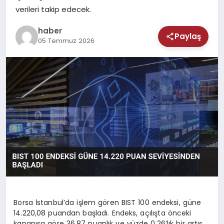
MAGAZIN
verileri takip edecek.
SAĞLIK
haber
Paylaş
05 Temmuz 2026
TEKNOLOJI
Borsa İstanbul’da işlem gören BIST 100 endeksi, güne
14.220,08 puandan başladı. Endeks, açılışta önceki
kapanışa göre 36,87 puanlık ve yüzde 0,26’lık bir artış