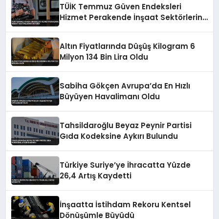
TÜİK Temmuz Güven Endeksleri
Hizmet Perakende İnşaat Sektörlerini
Gösterdi
Altın Fiyatlarında Düşüş Kilogram 6
Milyon 134 Bin Lira Oldu
Sabiha Gökçen Avrupa’da En Hızlı
Büyüyen Havalimanı Oldu
Tahsildaroğlu Beyaz Peynir Partisi
Gıda Kodeksine Aykırı Bulundu
Türkiye Suriye’ye İhracatta Yüzde
26,4 Artış Kaydetti
İnşaatta İstihdam Rekoru Kentsel
Dönüşümle Büyüdü