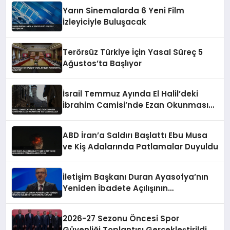
Yarın Sinemalarda 6 Yeni Film
İzleyiciyle Buluşacak
Terörsüz Türkiye İçin Yasal Süreç 5
Ağustos’ta Başlıyor
İsrail Temmuz Ayında El Halil’deki
İbrahim Camisi’nde Ezan Okunmasını
155 Kez Engelledi
ABD İran’a Saldırı Başlattı Ebu Musa
ve Kiş Adalarında Patlamalar Duyuldu
İletişim Başkanı Duran Ayasofya’nın
Yeniden İbadete Açılışının
Yıldönümünü Kutladı
2026-27 Sezonu Öncesi Spor
Güvenliği Toplantısı Gerçekleştirildi