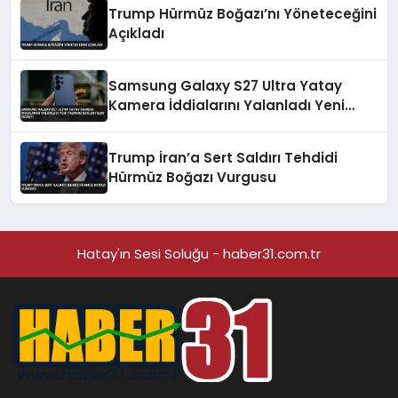
Trump Hürmüz Boğazı’nı Yöneteceğini
Açıkladı
Samsung Galaxy S27 Ultra Yatay
Kamera İddialarını Yalanladı Yeni
Tasarım Beklentileri Değişti
Trump İran’a Sert Saldırı Tehdidi
Hürmüz Boğazı Vurgusu
Hatay'ın Sesi Soluğu - haber31.com.tr