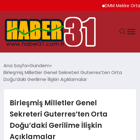
DMM Mekke Ortak Savu
ANASAYFA
Ana Sayfa
Gündem
Birleşmiş Milletler Genel Sekreteri Guterres’ten Orta
HATAY
Doğu’daki Gerilime İlişkin Açıklamalar
YAŞAM
Birleşmiş Milletler Genel
EKONOMI
Sekreteri Guterres’ten Orta
Doğu’daki Gerilime İlişkin
GÜNDEM
Açıklamalar