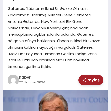
MAGAZIN
Guterres: “Lübnan’ın İkinci Bir Gazze Olmasını
SAĞLIK
Kaldıramaz” Birleşmiş Milletler Genel Sekreteri
Antonio Guterres, New York’taki BM Genel
TEKNOLOJI
Merkezi’nde, Güvenlik Konseyi çıkışında basın
mensuplarına açıklamalarda bulundu. Guterres,
bölge ve dünya halklarının Lübnan’ın ikinci bir Gazze
olmasını kaldıramayacağını vurguladı. Guterres:
“Mavi Hat Boyunca Tırmanan Gerilim Endişe Verici”
İsrail ile Hizbullah arasında Mavi Hat boyunca
tırmanan gerilime ilişkin…
haber
Paylaş
22 Haziran 2024