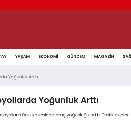
TAY
YAŞAM
EKONOMI
GÜNDEM
MAGAZIN
SAĞ
rda Yoğunluk Arttı
oyollarda Yoğunluk Arttı
otoyolların Bolu kesiminde araç yoğunluğu arttı. Trafik ekipleri