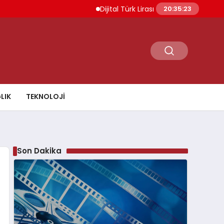
Dijital Türk Lirası Projesi Başvuru Değerl
20:35:24
LIK
TEKNOLOJI
Son Dakika