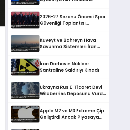
İbadete Açılışının
Yıldönümünü Kutladı
2026-27 Sezonu Öncesi Spor
Güvenliği Toplantısı
Gerçekleştirildi
Kuveyt ve Bahreyn Hava
Savunma Sistemleri İran
Saldırılarına Karşı Aktif
İran Darhovin Nükleer
Santraline Saldırıyı Kınadı
Ukrayna Rus E-Ticaret Devi
Wildberries Deposunu Vurdu
Büyük Yangın Çıktı
Apple M2 ve M3 Extreme Çip
Geliştirdi Ancak Piyasaya
Sürmedi