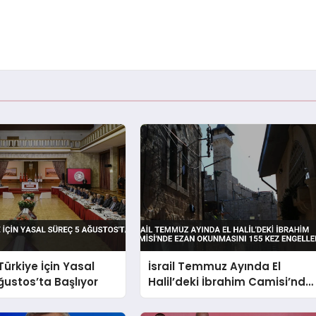
Türkiye İçin Yasal
İsrail Temmuz Ayında El
ğustos’ta Başlıyor
Halil’deki İbrahim Camisi’nde
Ezan Okunmasını 155 Kez
Engelledi