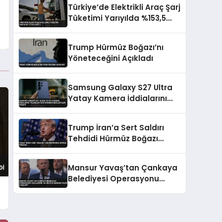
Türkiye’de Elektrikli Araç Şarj
Tüketimi Yarıyılda %153,5
Arttı
Trump Hürmüz Boğazı’nı
Yöneteceğini Açıkladı
Samsung Galaxy S27 Ultra
Yatay Kamera İddialarını
Yalanladı Yeni Tasarım
Beklentileri Değişti
Trump İran’a Sert Saldırı
Tehdidi Hürmüz Boğazı
Vurgusu
Mansur Yavaş’tan Çankaya
Belediyesi Operasyonu
Açıklaması: ‘Bu Bilgiye
Nereden Sahip Oldular?’