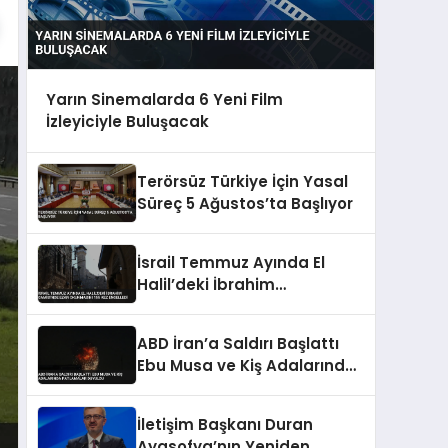
Yarın Sinemalarda 6 Yeni Film
İzleyiciyle Buluşacak
Terörsüz Türkiye İçin Yasal
Süreç 5 Ağustos’ta Başlıyor
İsrail Temmuz Ayında El
Halil’deki İbrahim
Camisi’nde Ezan
Okunmasını 155 Kez
ABD İran’a Saldırı Başlattı
Engelledi
Ebu Musa ve Kiş Adalarında
Patlamalar Duyuldu
İletişim Başkanı Duran
Ayasofya’nın Yeniden