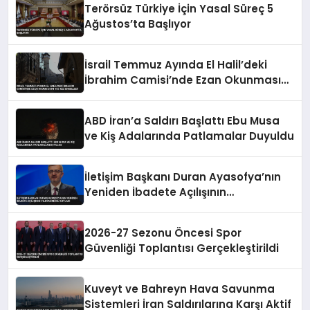
Terörsüz Türkiye İçin Yasal Süreç 5
Ağustos’ta Başlıyor
İsrail Temmuz Ayında El Halil’deki
İbrahim Camisi’nde Ezan Okunmasını
155 Kez Engelledi
ABD İran’a Saldırı Başlattı Ebu Musa
ve Kiş Adalarında Patlamalar Duyuldu
İletişim Başkanı Duran Ayasofya’nın
Yeniden İbadete Açılışının
Yıldönümünü Kutladı
2026-27 Sezonu Öncesi Spor
Güvenliği Toplantısı Gerçekleştirildi
Kuveyt ve Bahreyn Hava Savunma
Sistemleri İran Saldırılarına Karşı Aktif