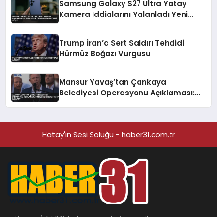
Samsung Galaxy S27 Ultra Yatay
Kamera İddialarını Yalanladı Yeni
Tasarım Beklentileri Değişti
Trump İran’a Sert Saldırı Tehdidi
Hürmüz Boğazı Vurgusu
Mansur Yavaş’tan Çankaya
Belediyesi Operasyonu Açıklaması:
‘Bu Bilgiye Nereden Sahip Oldular?’
Hatay'ın Sesi Soluğu - haber31.com.tr