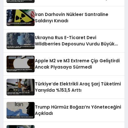
İran Darhovin Nükleer Santraline
Saldırıyı Kınadı
Ukrayna Rus E-Ticaret Devi
Wildberries Deposunu Vurdu Büyük
Yangın Çıktı
Apple M2 ve M3 Extreme Çip Geliştirdi
Ancak Piyasaya Sürmedi
Türkiye’de Elektrikli Araç Şarj Tüketimi
Yarıyılda %153,5 Arttı
Trump Hürmüz Boğazı’nı Yöneteceğini
Açıkladı