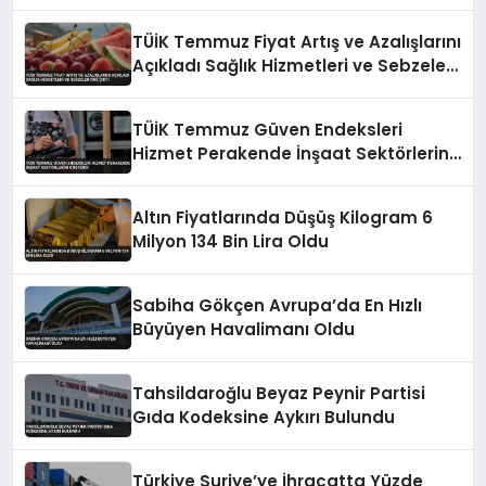
TÜİK Temmuz Fiyat Artış ve Azalışlarını
Açıkladı Sağlık Hizmetleri ve Sebzeler
Öne Çıktı
TÜİK Temmuz Güven Endeksleri
Hizmet Perakende İnşaat Sektörlerini
Gösterdi
Altın Fiyatlarında Düşüş Kilogram 6
Milyon 134 Bin Lira Oldu
Sabiha Gökçen Avrupa’da En Hızlı
Büyüyen Havalimanı Oldu
Tahsildaroğlu Beyaz Peynir Partisi
Gıda Kodeksine Aykırı Bulundu
Türkiye Suriye’ye İhracatta Yüzde