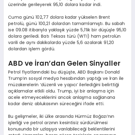
üzerinde gerileyerek 95,10 dolara kadar indi.
Cuma günü 102,77 dolara kadar yükselen Brent
petrolü, günü 100,21 dolardan tamamlamıştı. Bu sabah
ise 09.08 itibarıyla yaklaşık yüzde 5,1’lik bir düşüşle 95,10
dolara geriledi. Batı Teksas türü (WTI) ham petrolün
varili de aynı dakikalarda yüzde 5,6 azalarak 91,20
dolardan işlem gördü.
ABD ve İran’dan Gelen Sinyaller
Petrol fiyatlarındaki bu düşüşte, ABD Başkanı Donald
Trump’ın sosyal medya hesabından yaptığı ve İran ile
müzakerelerin ‘düzenli ve yapıcı’ ilerlediğini belirttiği
açıklamalar etkili oldu. Trump, iyi bir anlaşma için
acele etmeyeceklerini ancak anlaşma sağlanana
kadar deniz ablukasının süreceğini ifade etti.
Bu gelişmeler, iki ülke arasında Hürmüz Boğazı’nın
işlerliği ve petrol arzının kesintisiz sürdürülmesi
konusunda bir uzlaşıya varılabileceği beklentilerini