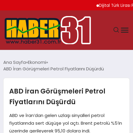
Dijital Türk Lirası Pro
ANASAYFA
Ana Sayfa
Ekonomi
ABD İran Görüşmeleri Petrol Fiyatlarını Düşürdü
HATAY
YAŞAM
ABD İran Görüşmeleri Petrol
Fiyatlarını Düşürdü
EKONOMI
ABD ve İran’dan gelen uzlaşı sinyalleri petrol
GÜNDEM
fiyatlarında sert düşüşe yol açtı. Brent petrolü %5’in
üzerinde gerileyerek 95,10 dolara indi.