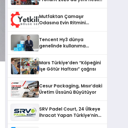
ürünlerini ve global marka
vizyonunu sergiledi
Mutfaktan Çamaşır
Odasına Evin Ritmini
Korumak: Daewoo
Cihazlarında Dürüst Teknik
Tencent Hy3 dünya
Destek Deneyimi
genelinde kullanıma
sunuldu
Mars Türkiye’den “Köpeğini
İşe Götür Haftası” çağrısı
Cesur Packaging, Mısır’daki
Üretim Üssünü Büyütüyor
SRV Padel Court, 24 Ülkeye
İhracat Yapan Türkiye’nin
Padel Kortu Üretim Gücü