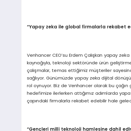
“
Yapay zeka ile global firmalarla rekabet ed
Venhancer CEO’su Erdem Çalışkan yapay zeka ile 
kaynağıyla, teknoloji sektöründe ürün geliştirm
çalışmalar, temas ettiğimiz müşteriler sayesi
sağlıyor. Günümüzde yapay zeka dijital dönüşüm 
rol oynuyor. Biz de Venhancer olarak bu çağın ge
hedefimize ilerlerken attığımız adımlarda ya
çapındaki firmalarla rekabet edebilir hale gelece
“
Gen
çleri milli teknoloji hamlesine dahil ed