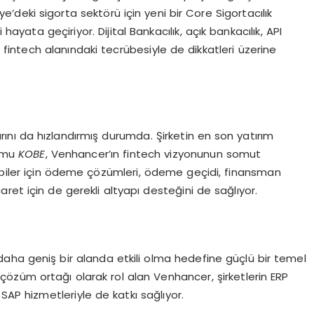
e’deki sigorta sektörü için yeni bir Core Sigortacılık
hayata geçiriyor. Dijital Bankacılık, açık bankacılık, API
ntech alanındaki tecrübesiyle de dikkatleri üzerine
arını da hızlandırmış durumda. Şirketin en son yatırım
ormu
KOBE
, Venhancer’ın fintech vizyonunun somut
 kobiler için ödeme çözümleri, ödeme geçidi, finansman
ret için de gerekli altyapı desteğini de sağlıyor.
daha geniş bir alanda etkili olma hedefine güçlü bir temel
 çözüm ortağı olarak rol alan Venhancer, şirketlerin ERP
SAP hizmetleriyle de katkı sağlıyor.