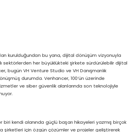
ndan kurulduğundan bu yana, dijital dönüşüm vizyonuyla
ı sektörlerden her büyüklükteki şirkete sürdürülebilir dijital
r, bugün VH Venture Studio ve VH Danışmanlık
e dönüşmüş durumda. Venhancer, 100’ün üzerinde
izmetler ve siber güvenlik alanlarında son teknolojiyle
nuyor.
er biri kendi alanında güçlü başarı hikayeleri yazmış birçok
a şirketleri için özgün çözümler ve projeler geliştirerek