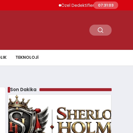
Özel Dedektiflerin Sunduğu Fırsatlar ve Hi
07:31:04
LIK
TEKNOLOJI
Son Dakika