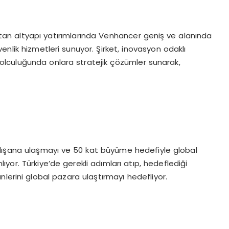
tan altyapı yatırımlarında Venhancer geniş ve alanında
nlik hizmetleri sunuyor. Şirket, inovasyon odaklı
 yolculuğunda onlara stratejik çözümler sunarak,
alışana ulaşmayı ve 50 kat büyüme hedefiyle global
yor. Türkiye’de gerekli adımları atıp, hedeflediği
lerini global pazara ulaştırmayı hedefliyor.