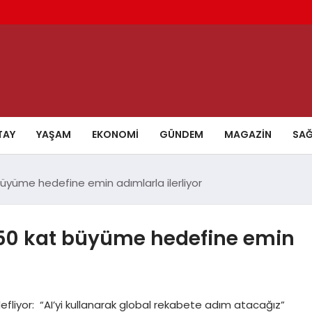
TAY
YAŞAM
EKONOMI
GÜNDEM
MAGAZIN
SAĞ
üyüme hedefine emin adımlarla ilerliyor
 50 kat büyüme hedefine emin
fliyor: “AI’yi kullanarak global rekabete adım atacağız”