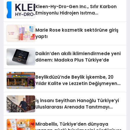
Kleen-Hy-Dro-Gen Inc., Sıfır Karbon
Emisyonlu Hidrojen Isıtma
Teknolojisinde ISO ve TSSA
Düzenleyici Onaylarını Aldı
Marie Rose kozmetik sektörüne giriş
yaptı
Daikin’den akıllı iklimlendirmede yeni
dönem: Madoka Plus Türkiye’de
Beylikdüzü’nde Beylik İşkembe, 20
Yıldır Kalite ve Lezzetin Değişmeyen
Adresi
İş İnsanı Seyithan Hanoğlu Türkiye’yi
Uluslararası Arenada Tanıtmayı
Hedefliyor
Mirabellix, Türkiye’den dünyaya