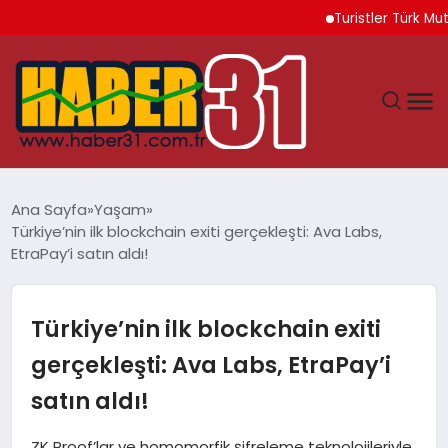
Turistler Türk Mutfağın
ANASAYFA
Ana Sayfa
Yaşam
Türkiye’nin ilk blockchain exiti gerçekleşti: Ava Labs,
HATAY
EtraPay’i satın aldı!
YAŞAM
Türkiye’nin ilk blockchain exiti
EKONOMI
gerçekleşti: Ava Labs, EtraPay’i
satın aldı!
GÜNDEM
ZK Proof’lar ve homomorfik şifreleme teknolojileriyle