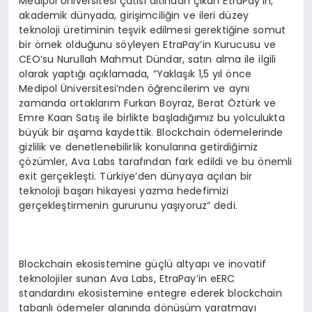
Medipol Üniversitesi çatısı altından çıkan EtraPay’in,
akademik dünyada, girişimciliğin ve ileri düzey
teknoloji üretiminin teşvik edilmesi gerektiğine somut
bir örnek olduğunu söyleyen EtraPay’in Kurucusu ve
CEO’su Nurullah Mahmut Dündar, satın alma ile ilgili
olarak yaptığı açıklamada, “Yaklaşık 1,5 yıl önce
Medipol Üniversitesi’nden öğrencilerim ve aynı
zamanda ortaklarım Furkan Boyraz, Berat Öztürk ve
Emre Kaan Satış ile birlikte başladığımız bu yolculukta
büyük bir aşama kaydettik. Blockchain ödemelerinde
gizlilik ve denetlenebilirlik konularına getirdiğimiz
çözümler, Ava Labs tarafından fark edildi ve bu önemli
exit gerçekleşti. Türkiye’den dünyaya açılan bir
teknoloji başarı hikayesi yazma hedefimizi
gerçekleştirmenin gururunu yaşıyoruz” dedi.
Blockchain ekosistemine güçlü altyapı ve inovatif
teknolojiler sunan Ava Labs, EtraPay’in eERC
standardını ekosistemine entegre ederek blockchain
tabanlı ödemeler alanında dönüşüm yaratmayı