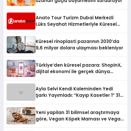
uzanan güçlü büyümesini sürdürüyor
Anato Tour Turizm Dubai Merkezli
Lüks Seyahat Hizmetleriyle Küresel
Turizmde Öne Çıkıyor
Küresel rinoplasti pazarının 2030’da
9,6 milyar dolara ulaşması bekleniyor
Türkiye’den küresel pazara: ShopinX,
dijital ekonomi ile gerçek dünya
alışverişini bir araya getirmeyi
hedefliyor
Ayla Selvi Kendi Kaleminden Yedi
Şarkı Yayımladı: “Kayıp Kasetler 1” 31
Temmuz’da Çıktı
Yeni yapilan 31 bilimsel araştırmaya
göre, Vegan Köpek Maması ve Vegan
Kedi Mamasının İyi Sindirildiğini