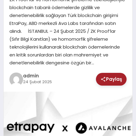
MAGAZIN
blockchain tabanlı ödemelerde gizlilik ve
denetlenebilirlik sağlayan Türk blockchain girişimi
SAĞLIK
EtraPay, ABD merkezli Ava Labs tarafından satın
alındı. İSTANBUL – 24 Şubat 2025 / ZK Proof’lar
TEKNOLOJI
(Sıfır Bilgi Kanıtları) ve homomorfik şifreleme
teknolojilerini kullanarak blockchain ödemelerinde
en kritik sorunlardan biri olan mahremiyet ve
denetlenebilirlik dengesine özgün bir…
admin
Paylaş
24 Şubat 2025