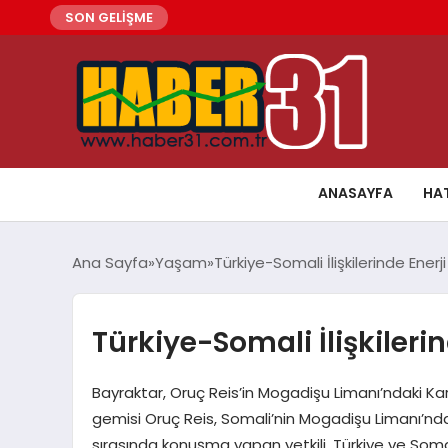
SON GELİŞME
ANASAYFA
HA
Ana Sayfa
Yaşam
Türkiye-Somali İlişkilerinde Enerji 
Türkiye-Somali İlişkilerin
Bayraktar, Oruç Reis’in Mogadişu Limanı’ndaki Ka
gemisi Oruç Reis, Somali’nin Mogadişu Limanı’nd
sırasında konuşma yapan yetkili, Türkiye ve Somal