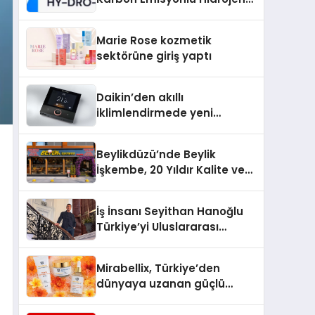
Isıtma Teknolojisinde ISO ve
TSSA Düzenleyici Onaylarını
Marie Rose kozmetik
Aldı
sektörüne giriş yaptı
Daikin’den akıllı
iklimlendirmede yeni
dönem: Madoka Plus
Türkiye’de
Beylikdüzü’nde Beylik
İşkembe, 20 Yıldır Kalite ve
Lezzetin Değişmeyen Adresi
İş İnsanı Seyithan Hanoğlu
Türkiye’yi Uluslararası
Arenada Tanıtmayı
Hedefliyor
Mirabellix, Türkiye’den
dünyaya uzanan güçlü
büyümesini sürdürüyor