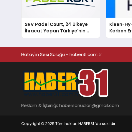
SRV Padel Court, 24 Ülkeye
Kleen-Hy-
İhracat Yapan Türkiye’nin
Karbon Em
Padel Kortu Üretim Gücü
Isıtma Te
TSSA Düze
Aldı
Hatay'ın Sesi Soluğu - haber31.com.tr
Reklam & İşbirliği:
habersonuclari@gmail.com
Copyright © 2025 Tüm hakları HABER31 'de saklıdır.