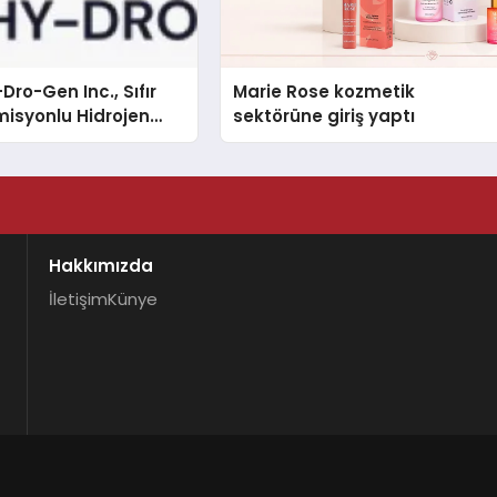
Dro-Gen Inc., Sıfır
Marie Rose kozmetik
isyonlu Hidrojen
sektörüne giriş yaptı
knolojisinde ISO ve
nleyici Onaylarını
Hakkımızda
İletişim
Künye