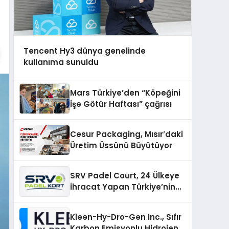
Tencent Hy3 dünya genelinde
kullanıma sunuldu
Mars Türkiye’den “Köpeğini
İşe Götür Haftası” çağrısı
Cesur Packaging, Mısır’daki
Üretim Üssünü Büyütüyor
SRV Padel Court, 24 Ülkeye
İhracat Yapan Türkiye’nin
Padel Kortu Üretim Gücü
Kleen-Hy-Dro-Gen Inc., Sıfır
Karbon Emisyonlu Hidrojen