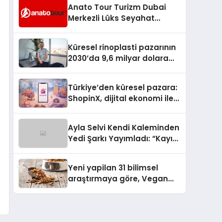
Anato Tour Turizm Dubai
Merkezli Lüks Seyahat
Hizmetleriyle Küresel
Turizmde Öne Çıkıyor
Küresel rinoplasti pazarının
2030’da 9,6 milyar dolara
ulaşması bekleniyor
Türkiye’den küresel pazara:
ShopinX, dijital ekonomi ile
gerçek dünya alışverişini bir
araya getirmeyi hedefliyor
Ayla Selvi Kendi Kaleminden
Yedi Şarkı Yayımladı: “Kayıp
Kasetler 1” 31 Temmuz’da
Çıktı
Yeni yapilan 31 bilimsel
araştırmaya göre, Vegan
Köpek Maması ve Vegan
Kedi Mamasının İyi
Sindirildiğini Ortaya Koydu