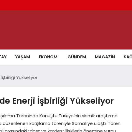
TAY
YAŞAM
EKONOMI
GÜNDEM
MAGAZIN
SAĞ
İşbirliği Yükseliyor
de Enerji İşbirliği Yükseliyor
rşılama Töreninde Konuştu Türkiye’nin sismik araştırma
a düzenlenen karşılama töreniyle Somali’ye ulaştı. Tören
i arasındaki “dost ve kardeş” ilişkilerin önemine vurgu