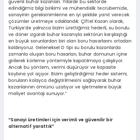
güvenli buhar kazanları. Yıllardır bu sektörde
edindiğimiz bilgi birikimi ve mühendislik tecrübemizle,
sanayinin gereksinimlerine en iyi şekilde yanıt verecek
çözümler üretmeye odaklandık. Çiftel Kazan olarak,
Türkiye’de yalnızca bizim ürettiğimiz hederli, su borulu
ve döner ızgaralı buhar kazanıyla sektörün karşılaştığı
en büyük sorunlardan biri olan boru hasarlarını ortadan
kaldırıyoruz. Geleneksel D tipi su borulu kazanlarda
zamanla oluşan boru hasarları, buhar domunun içine
girilerek körleme yöntemiyle kapatılmaya çalışılıyor.
Ancak bu yöntem, verimi düşürüyor ve kapasite
kaybına yol açıyor. Bizim geliştirdiğimiz heder sistemi,
boruların kolayca değiştirilmesini sağlayarak buhar
kazanlarının ömrünü uzatıyor ve işletmelere büyük
maliyet avantajı sunuyor.”
“Sanayi üretimleri için verimli ve güvenilir bir
alternatif yarattık”