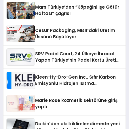
Mars Türkiye’den “Köpeğini İşe Götür
Haftası” çağrısı
Cesur Packaging, Mısır’daki Üretim
Üssünü Büyütüyor
SRV Padel Court, 24 Ülkeye İhracat
Yapan Türkiye’nin Padel Kortu Üretim
Gücü
Kleen-Hy-Dro-Gen Inc., Sıfır Karbon
Emisyonlu Hidrojen Isıtma
Teknolojisinde ISO ve TSSA
Düzenleyici Onaylarını Aldı
Marie Rose kozmetik sektörüne giriş
yaptı
Daikin’den akıllı iklimlendirmede yeni