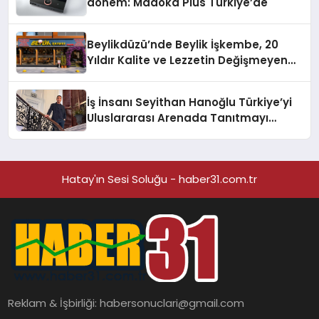
dönem: Madoka Plus Türkiye’de
Beylikdüzü’nde Beylik İşkembe, 20
Yıldır Kalite ve Lezzetin Değişmeyen
Adresi
İş İnsanı Seyithan Hanoğlu Türkiye’yi
Uluslararası Arenada Tanıtmayı
Hedefliyor
Hatay'ın Sesi Soluğu - haber31.com.tr
Reklam & İşbirliği:
habersonuclari@gmail.com