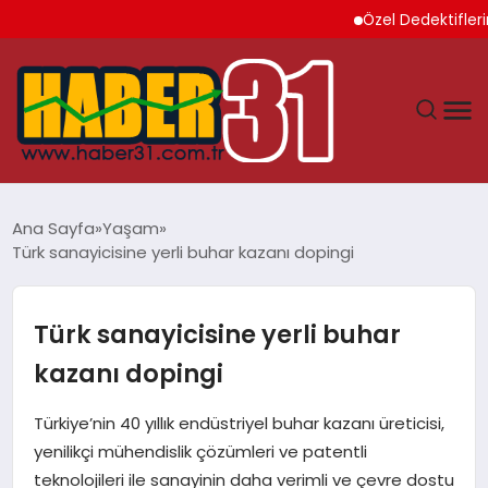
Özel Dedektiflerin Sun
ANASAYFA
Ana Sayfa
Yaşam
Türk sanayicisine yerli buhar kazanı dopingi
HATAY
YAŞAM
Türk sanayicisine yerli buhar
kazanı dopingi
EKONOMI
Türkiye’nin 40 yıllık endüstriyel buhar kazanı üreticisi,
GÜNDEM
yenilikçi mühendislik çözümleri ve patentli
teknolojileri ile sanayinin daha verimli ve çevre dostu