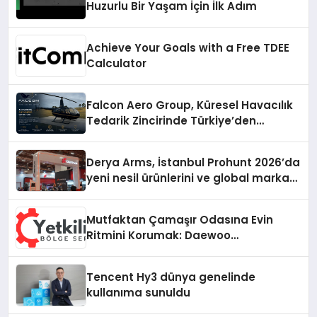
Huzurlu Bir Yaşam İçin İlk Adım
Achieve Your Goals with a Free TDEE
Calculator
Falcon Aero Group, Küresel Havacılık
Tedarik Zincirinde Türkiye’den
Dünyaya Açılıyor
Derya Arms, İstanbul Prohunt 2026’da
yeni nesil ürünlerini ve global marka
vizyonunu sergiledi
Mutfaktan Çamaşır Odasına Evin
Ritmini Korumak: Daewoo
Cihazlarında Dürüst Teknik Destek
Deneyimi
Tencent Hy3 dünya genelinde
kullanıma sunuldu