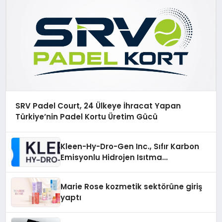
SRV Padel Court, 24 Ülkeye İhracat Yapan
Türkiye’nin Padel Kortu Üretim Gücü
Kleen-Hy-Dro-Gen Inc., Sıfır Karbon
Emisyonlu Hidrojen Isıtma
Teknolojisinde ISO ve TSSA
Düzenleyici Onaylarını Aldı
Marie Rose kozmetik sektörüne giriş
yaptı