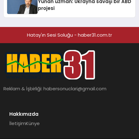
Yunan uzman: Ukrayna savaşı bir ABD
projesi
Hatay'ın Sesi Soluğu - haber31.com.tr
Reklam & İşbirliği:
habersonuclari@gmail.com
Hakkımızda
İletişim
Künye