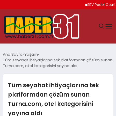
SRV Padel Court, 24 
ANASAYFA
Ana Sayfa
Yaşam
Tüm seyahat ihtiyaçlarına tek platformdan çözüm sunan
HATAY
Turna.com, otel kategorisini yayına aldı
YAŞAM
Tüm seyahat ihtiyaçlarına tek
EKONOMI
platformdan çözüm sunan
Turna.com, otel kategorisini
GÜNDEM
yayına aldı