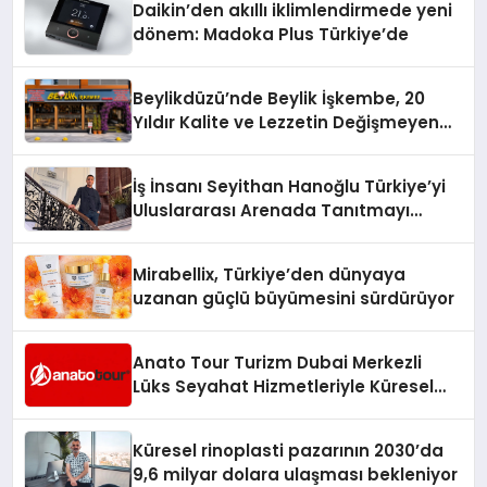
Daikin’den akıllı iklimlendirmede yeni
dönem: Madoka Plus Türkiye’de
Beylikdüzü’nde Beylik İşkembe, 20
Yıldır Kalite ve Lezzetin Değişmeyen
Adresi
İş İnsanı Seyithan Hanoğlu Türkiye’yi
Uluslararası Arenada Tanıtmayı
Hedefliyor
Mirabellix, Türkiye’den dünyaya
uzanan güçlü büyümesini sürdürüyor
Anato Tour Turizm Dubai Merkezli
Lüks Seyahat Hizmetleriyle Küresel
Turizmde Öne Çıkıyor
Küresel rinoplasti pazarının 2030’da
9,6 milyar dolara ulaşması bekleniyor