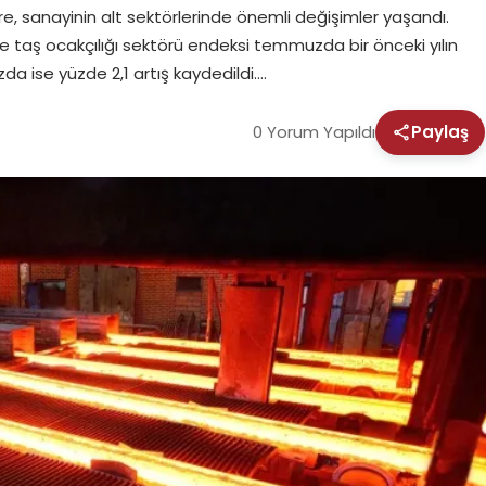
öre, sanayinin alt sektörlerinde önemli değişimler yaşandı.
ve taş ocakçılığı sektörü endeksi temmuzda bir önceki yılın
zda ise yüzde 2,1 artış kaydedildi….
0 Yorum Yapıldı
Paylaş