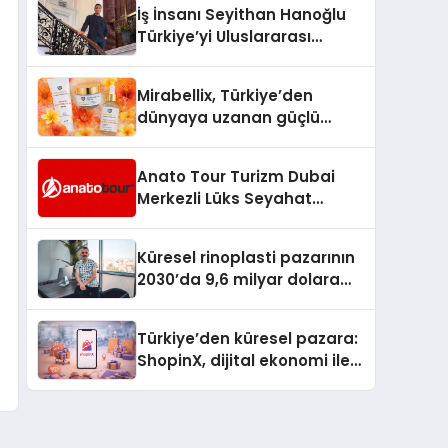
İş İnsanı Seyithan Hanoğlu
Türkiye’yi Uluslararası
Arenada Tanıtmayı
Hedefliyor
Mirabellix, Türkiye’den
dünyaya uzanan güçlü
büyümesini sürdürüyor
Anato Tour Turizm Dubai
Merkezli Lüks Seyahat
Hizmetleriyle Küresel
Turizmde Öne Çıkıyor
Küresel rinoplasti pazarının
2030’da 9,6 milyar dolara
ulaşması bekleniyor
Türkiye’den küresel pazara:
ShopinX, dijital ekonomi ile
gerçek dünya alışverişini bir
araya getirmeyi hedefliyor