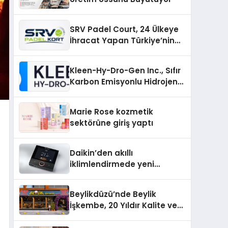
SRV Padel Court, 24 Ülkeye
İhracat Yapan Türkiye’nin
Padel Kortu Üretim Gücü
Kleen-Hy-Dro-Gen Inc., Sıfır
Karbon Emisyonlu Hidrojen
Isıtma Teknolojisinde ISO ve
TSSA Düzenleyici Onaylarını
Marie Rose kozmetik
Aldı
sektörüne giriş yaptı
Daikin’den akıllı
iklimlendirmede yeni
dönem: Madoka Plus
Türkiye’de
Beylikdüzü’nde Beylik
İşkembe, 20 Yıldır Kalite ve
Lezzetin Değişmeyen Adresi