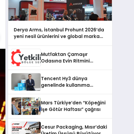
Derya Arms, İstanbul Prohunt 2026’da
yeni nesil ürünlerini ve global marka
vizyonunu sergiledi
Mutfaktan Çamaşır
Odasına Evin Ritmini
Korumak: Daewoo
Cihazlarında Dürüst Teknik
Tencent Hy3 dünya
Destek Deneyimi
genelinde kullanıma
sunuldu
Mars Türkiye’den “Köpeğini
İşe Götür Haftası” çağrısı
Cesur Packaging, Mısır’daki
Üretim Üssünü Büyütüyor