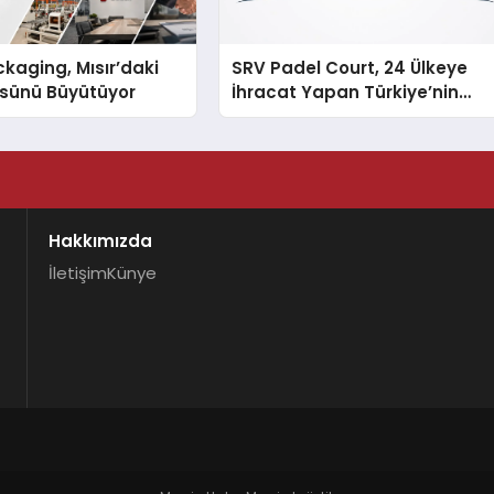
kaging, Mısır’daki
SRV Padel Court, 24 Ülkeye
ssünü Büyütüyor
İhracat Yapan Türkiye’nin
Padel Kortu Üretim Gücü
Hakkımızda
İletişim
Künye