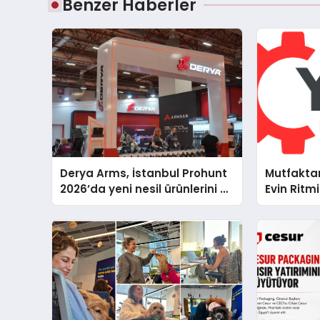
Benzer Haberler
Derya Arms, İstanbul Prohunt
Mutfakta
2026’da yeni nesil ürünlerini ve
Evin Rit
global marka vizyonunu
Cihazları
sergiledi
Destek D