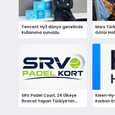
Tencent Hy3 dünya genelinde
Mars Türk
kullanıma sunuldu
Götür Haf
SRV Padel Court, 24 Ülkeye
Kleen-Hy-
İhracat Yapan Türkiye’nin
Karbon Em
Padel Kortu Üretim Gücü
Isıtma Te
TSSA Düze