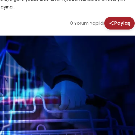
ı ayına…
0 Yorum Yapıldı
Paylaş