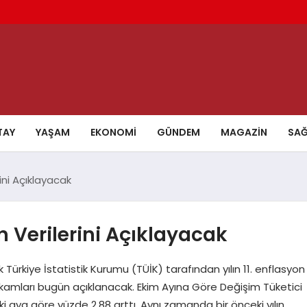
TAY
YAŞAM
EKONOMI
GÜNDEM
MAGAZIN
SAĞ
ini Açıklayacak
n Verilerini Açıklayacak
ürkiye İstatistik Kurumu (TÜİK) tarafından yılın 11. enflasyon
rakamları bugün açıklanacak. Ekim Ayına Göre Değişim Tüketici
i aya göre yüzde 2,88 arttı. Aynı zamanda bir önceki yılın