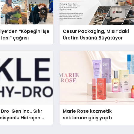
iye’den “Köpeğini İşe
Cesur Packaging, Mısır’daki
tası” çağrısı
Üretim Üssünü Büyütüyor
Dro-Gen Inc., Sıfır
Marie Rose kozmetik
isyonlu Hidrojen
sektörüne giriş yaptı
knolojisinde ISO ve
nleyici Onaylarını