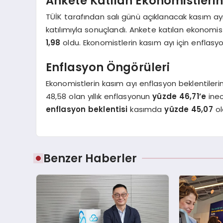
Ankete Katılan Ekonomistlerin
TÜİK tarafından salı günü açıklanacak kasım ayı 
katılımıyla sonuçlandı. Ankete katılan ekonomis
1,98
oldu. Ekonomistlerin kasım ayı için enflasyo
Enflasyon Öngörüleri
Ekonomistlerin kasım ayı enflasyon beklentileri
48,58 olan yıllık enflasyonun
yüzde 46,71’e
inec
enflasyon beklentisi
kasımda
yüzde 45,07
ol
Benzer Haberler