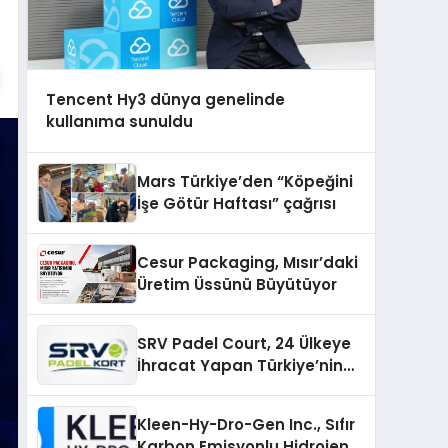
Tencent Hy3 dünya genelinde
kullanıma sunuldu
Mars Türkiye’den “Köpeğini
İşe Götür Haftası” çağrısı
Cesur Packaging, Mısır’daki
Üretim Üssünü Büyütüyor
SRV Padel Court, 24 Ülkeye
İhracat Yapan Türkiye’nin
Padel Kortu Üretim Gücü
Kleen-Hy-Dro-Gen Inc., Sıfır
Karbon Emisyonlu Hidrojen