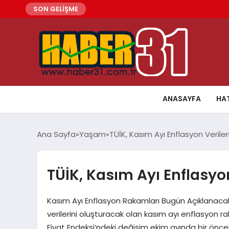
SON GELİŞME
ANASAYFA
HA
Ana Sayfa
Yaşam
TÜİK, Kasım Ayı Enflasyon Veriler
TÜİK, Kasım Ayı Enflasyo
Kasım Ayı Enflasyon Rakamları Bugün Açıklanacak T
verilerini oluşturacak olan kasım ayı enflasyon 
Fiyat Endeksi’ndeki değişim ekim ayında bir öncek