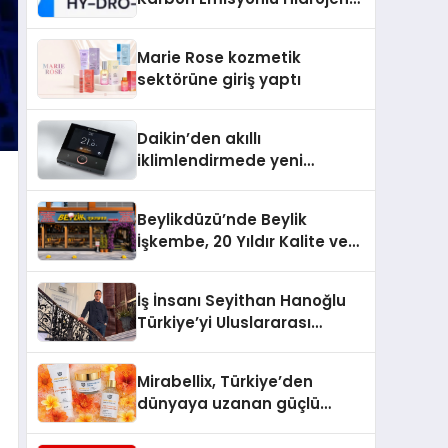
Isıtma Teknolojisinde ISO ve
TSSA Düzenleyici Onaylarını
Marie Rose kozmetik
Aldı
sektörüne giriş yaptı
Daikin’den akıllı
iklimlendirmede yeni
dönem: Madoka Plus
Türkiye’de
Beylikdüzü’nde Beylik
İşkembe, 20 Yıldır Kalite ve
Lezzetin Değişmeyen Adresi
İş İnsanı Seyithan Hanoğlu
Türkiye’yi Uluslararası
Arenada Tanıtmayı
Hedefliyor
Mirabellix, Türkiye’den
dünyaya uzanan güçlü
büyümesini sürdürüyor