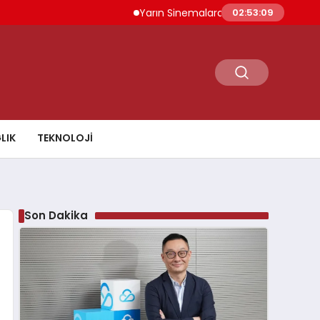
Yarın Sinemalarda 6 Yeni Film İzleyiciyle B
02:53:10
LIK
TEKNOLOJI
Son Dakika