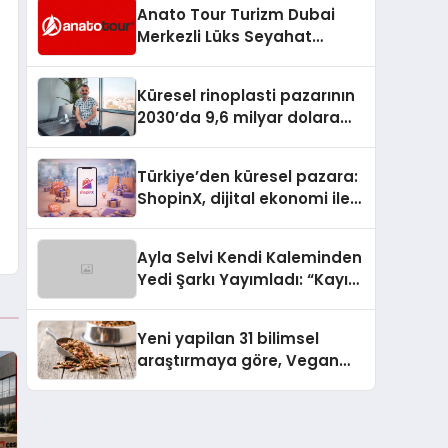
Anato Tour Turizm Dubai
Merkezli Lüks Seyahat
Hizmetleriyle Küresel
Turizmde Öne Çıkıyor
Küresel rinoplasti pazarının
2030’da 9,6 milyar dolara
ulaşması bekleniyor
Türkiye’den küresel pazara:
ShopinX, dijital ekonomi ile
gerçek dünya alışverişini bir
araya getirmeyi hedefliyor
Ayla Selvi Kendi Kaleminden
Yedi Şarkı Yayımladı: “Kayıp
Kasetler 1” 31 Temmuz’da
Çıktı
Yeni yapilan 31 bilimsel
araştırmaya göre, Vegan
Köpek Maması ve Vegan
Kedi Mamasının İyi
Sindirildiğini Ortaya Koydu