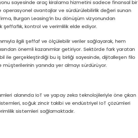
syonu sayesinde araç kiralama hizmetini sadece finansal bir
 operasyonel avantajlar ve sürdürülebilirlik değeri sunan
 firma, Burgan Leasing’in bu dönüşüm vizyonundan
şeffaflık, kontrol ve verimlilik elde ediyor.
mıyla ilgili şeffaf ve ölçülebilir veriler sağlayarak, hem
sından önemli kazanımlar getiriyor. Sektörde fark yaratan
ile gerçekleştirdiği bu iş birliği sayesinde, dijitalleşen filo
e müşterilerinin yanında yer almayı sürdürüyor.
zümleri alanında IoT ve yapay zeka teknolojileriyle öne çıkan
 sistemleri, soğuk zincir takibi ve endüstriyel IoT çözümleri
imlilik sistemleri sağlamaktadır.