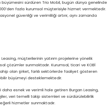
a büyümesini sürdüren Trio Mobil, bugün dünya genelinde
0.000’den fazla kurumsal müşterisiyle hizmet vermektedir.
erasyonel güvenliği ve verimliliği artırır, aynı zamanda
easing, müşterilerinin yatırım projelerine yönelik
inansal çözümler sunmaktadır. Kurumsal, ticari ve KOBİ
ip olan şirket, farklı sektörlerde faaliyet gösteren
ebilir büyümeyi desteklemektedir.
ri daha esnek ve verimli hale getiren Burgan Leasing,
er, veri temelli takip sistemleri ve sürdürülebilirlik
eğerli hizmetler sunmaktadır.