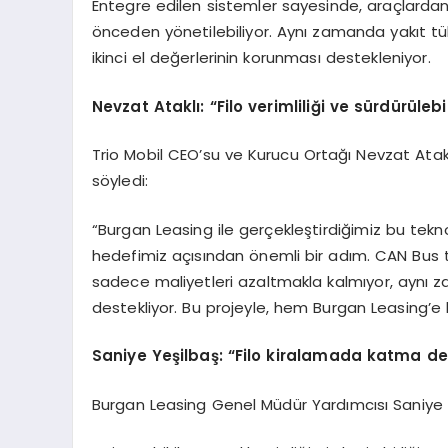
Entegre edilen sistemler sayesinde, araçlardan 
önceden yönetilebiliyor. Aynı zamanda yakıt tüke
ikinci el değerlerinin korunması destekleniyor.
Nevzat Ataklı:
“
Filo verimliliği ve sürdürülebi
Trio Mobil CEO’su ve Kurucu Ortağı Nevzat Atakl
söyledi:
“Burgan Leasing ile gerçekleştirdiğimiz bu teknolo
hedefimiz açısından önemli bir adım. CAN Bus ta
sadece maliyetleri azaltmakla kalmıyor, aynı zama
destekliyor. Bu projeyle, hem Burgan Leasing’e 
Saniye Yeş
ilba
ş:
“
Filo kiralamada katma değ
Burgan Leasing Genel Müdür Yardımcısı Saniye Yeşi