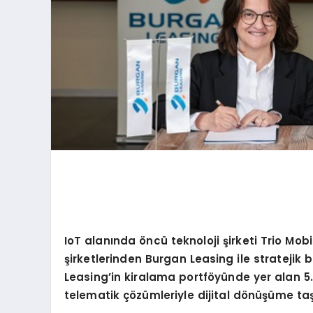
IoT alanında
ö
ncü teknoloji şirketi Trio Mobi
şirketlerinden Burgan Leasing ile stratejik b
Leasing
’
in kiralama portf
ö
yünde yer alan 5
telematik çözümleriyle dijital d
ö
nüşü
me ta