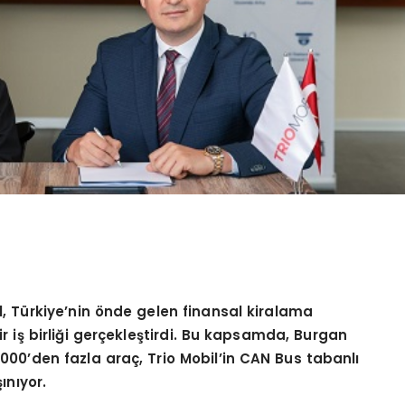
l, Türkiye
’
nin
ö
nde gelen finansal kiralama
ir iş birliği gerçekleştirdi. Bu kapsamda, Burgan
.000
’
den fazla araç
, Trio Mobil
’
in CAN Bus tabanlı
şınıyor.