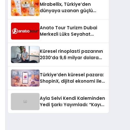
Mirabellix, Türkiye’den
dünyaya uzanan güçlü
büyümesini sürdürüyor
Anato Tour Turizm Dubai
Merkezli Lüks Seyahat
Hizmetleriyle Küresel
Turizmde Öne Çıkıyor
Küresel rinoplasti pazarının
2030’da 9,6 milyar dolara
ulaşması bekleniyor
Türkiye’den küresel pazara:
ShopinX, dijital ekonomi ile
gerçek dünya alışverişini bir
araya getirmeyi hedefliyor
Ayla Selvi Kendi Kaleminden
Yedi Şarkı Yayımladı: “Kayıp
Kasetler 1” 31 Temmuz’da
Çıktı