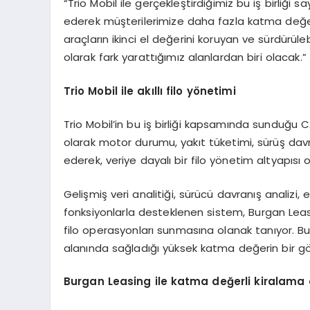
“Trio Mobil ile gerçekleştirdiğimiz bu iş birliği s
ederek müşterilerimize daha fazla katma değe
araçların ikinci el değerini koruyan ve sürdürül
olarak fark yarattığımız alanlardan biri olacak.”
Trio Mobil ile akıllı filo y
ö
netimi
Trio Mobil’in bu iş birliği kapsamında sunduğu 
olarak motor durumu, yakıt tüketimi, sürüş davran
ederek, veriye dayalı bir filo yönetim altyapısı 
Gelişmiş veri analitiği, sürücü davranış analizi, 
fonksiyonlarla desteklenen sistem, Burgan Leasin
filo operasyonları sunmasına olanak tanıyor. Bu
alanında sağladığı yüksek katma değerin bir gös
Burgan Leasing ile katma değerli kiralama