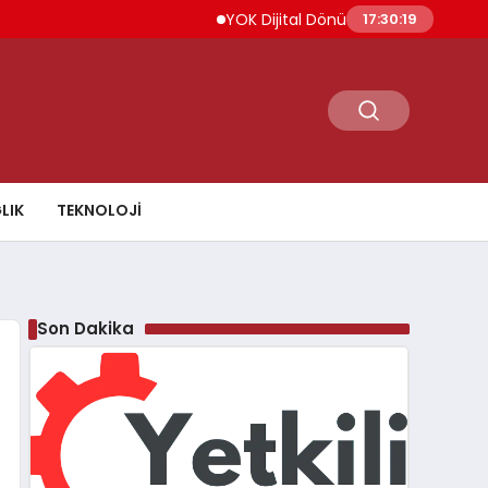
YOK Dijital Dönüşüm İçin Bilişim Uzmanları Ye
17:30:20
LIK
TEKNOLOJI
Son Dakika