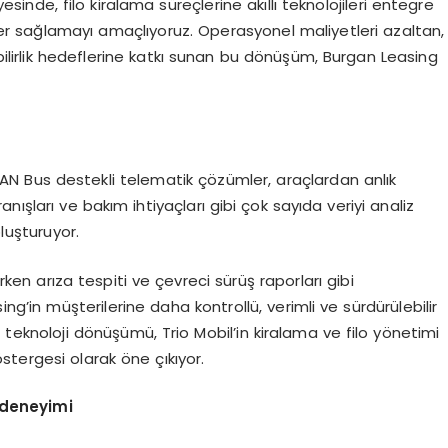
ayesinde, filo kiralama süreçlerine akıllı teknolojileri entegre
r sağlamayı amaçlıyoruz. Operasyonel maliyetleri azaltan,
ebilirlik hedeflerine katkı sunan bu dönüşüm, Burgan Leasing
CAN Bus destekli telematik çözümler, araçlardan anlık
ışları ve bakım ihtiyaçları gibi çok sayıda veriyi analiz
oluşturuyor.
erken arıza tespiti ve çevreci sürüş raporları gibi
g’in müşterilerine daha kontrollü, verimli ve sürdürülebilir
 teknoloji dönüşümü, Trio Mobil’in kiralama ve filo yönetimi
tergesi olarak öne çıkıyor.
 deneyimi