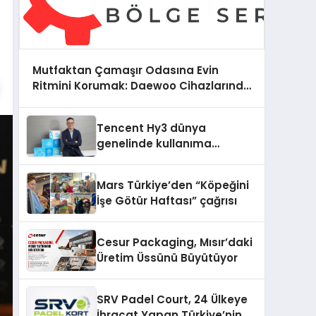
Mutfaktan Çamaşır Odasına Evin
Ritmini Korumak: Daewoo Cihazlarında
Dürüst Teknik Destek Deneyimi
Tencent Hy3 dünya
genelinde kullanıma
sunuldu
Mars Türkiye’den “Köpeğini
İşe Götür Haftası” çağrısı
Cesur Packaging, Mısır’daki
Üretim Üssünü Büyütüyor
SRV Padel Court, 24 Ülkeye
İhracat Yapan Türkiye’nin