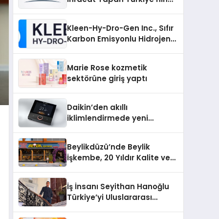
Padel Kortu Üretim Gücü
Kleen-Hy-Dro-Gen Inc., Sıfır
Karbon Emisyonlu Hidrojen
Isıtma Teknolojisinde ISO ve
TSSA Düzenleyici Onaylarını
Marie Rose kozmetik
Aldı
sektörüne giriş yaptı
Daikin’den akıllı
iklimlendirmede yeni
dönem: Madoka Plus
Türkiye’de
Beylikdüzü’nde Beylik
İşkembe, 20 Yıldır Kalite ve
Lezzetin Değişmeyen Adresi
İş İnsanı Seyithan Hanoğlu
Türkiye’yi Uluslararası
Arenada Tanıtmayı
Hedefliyor