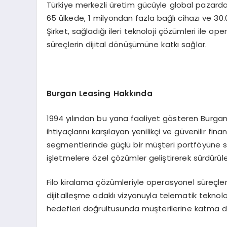
Türkiye merkezli üretim gücüyle global pazard
65 ülkede, 1 milyondan fazla bağlı cihazı ve 3
Şirket, sağladığı ileri teknoloji çözümleri ile op
süreçlerin dijital dönüşümüne katkı sağlar.
B
urgan Leasing Hakk
ında
1994 yılından bu yana faaliyet gösteren Burgan L
ihtiyaçlarını karşılayan yenilikçi ve güvenilir f
segmentlerinde güçlü bir müşteri portföyüne sah
işletmelere özel çözümler geliştirerek sürdürül
Filo kiralama çözümleriyle operasyonel süreçle
dijitalleşme odaklı vizyonuyla telematik teknolojil
hedefleri doğrultusunda müşterilerine katma d